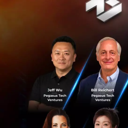
การเตรียมตัวก่อน
คาเฟอีน แอลกอฮอล์
ชั่วโมง
โดยอาการหลังฉีดจา
ทานได้เยอะกว่าปกติ 
ไม่มีไข้
นอกจากนี้ยังมีกลุ่
หลังฉีด คือ
มีอาการง