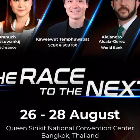
No comment
RTICLE
3 เรื่องที่ประเทศไทยต้อง Focu
นวัตกรรม–ปฏิรูประบบราชการ เ
สามารถประเทศ
นายอนุทิน ชาญวีรกูล นายกรัฐมนตร
กระทรวงมหาดไทย กล่าวปาฐกถาพิเศ
รับมือระเบียบโลกใหม่” ในงาน The
สิงหาคม 6, 2026
| By
Techsauce
0
News
ประเทศไทย
เศรษฐกิจไทย
BOI รื้อเกณฑ์ Data Center ชู 4