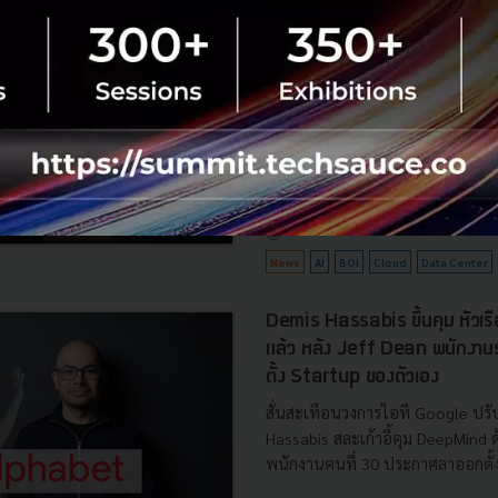
ยั่งยืน คุมเข้มใช้พลังงาน ทรัพ
ชาติ และการจ้างงานไทย
บีโอไอขานรับระเบียบใหม่คุมดาต้า
เดินหน้ายกเครื่องเกณฑ์คัดกรองโคร
เปิดข้อมูล 42 โครงการ ลงทุนรวม 
ครอบคลุมประโยชน์ต่อประเทศ พลั.
สิงหาคม 6, 2026
| By
Techsauce
0
News
AI
BOI
Cloud
Data Center
Demis Hassabis ขึ้นคุม หัวเ
แล้ว หลัง Jeff Dean พนักงา
ตั้ง Startup ของตัวเอง
สั่นสะเทือนวงการไอที Google ปรับ
Hassabis สละเก้าอี้คุม DeepMind
พนักงานคนที่ 30 ประกาศลาออกตั้งบ