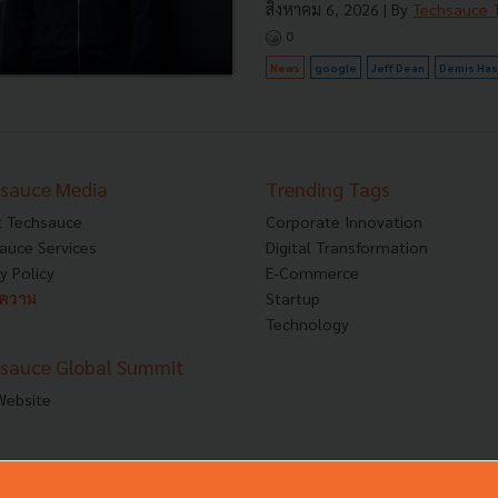
สิงหาคม 6, 2026
| By
Techsauce
0
News
google
Jeff Dean
Demis Has
sauce Media
Trending Tags
 Techsauce
Corporate Innovation
auce Services
Digital Transformation
y Policy
E-Commerce
ทความ
Startup
Technology
sauce Global Summit
 Website