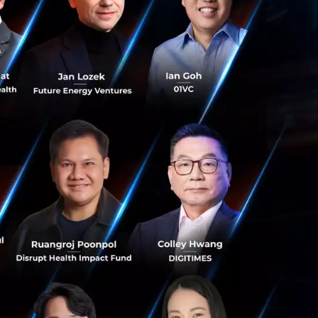
ั่วโมง แต่การเตรี
อาการหลังฉีดจะมี
ยงการแชร์
สามารถนำไปปรับใช้
สิ้น ซึ่งเราหวังว่า
างทีมงานจะมาอัปเดต