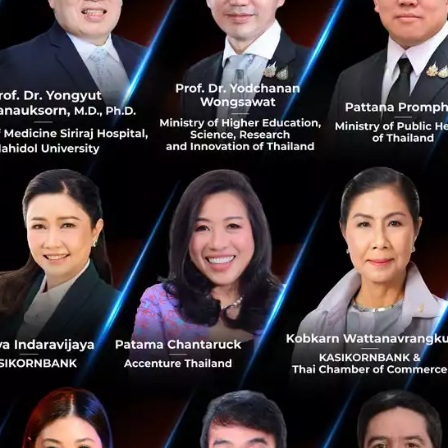
ดาพนักงานที่ไปฉีดวัคซีนซิโนฟาร์มนั้น มีคนนอนไม่ครบ 8 ช
อ งดอาหารเสริม งดดื่มชา คาเฟอีน แอลกอฮอล์ และน้ำอัดลม 
ล็กน้อย ปวดหัว ตัวร้อนคล้ายจะมีไข้อ่อน ๆ
จากผลข้างเคียง จะอยู่กับเราไม่เกิน 24 ชั่วโมง และ นี่เป็นเพี
ก เพื่อให้หลาย ๆ คนที่กำลังจะฉีด หรืออยู่ระหว่างตัดสินใจ 
อมได้ มิได้เป็นการชี้นำ หรืออาศัยหลักวิชาการมายืนยันใด ๆ ทั้ง
ผู้อ่านทุก ๆ คน
น รอประมาณ 4 สัปดาห์หลังฉีดเข็มแรก ซึ่งเมื่อมีการฉีดแล้วท
โควิด-19
เรื่องน่ารู้-covid-19