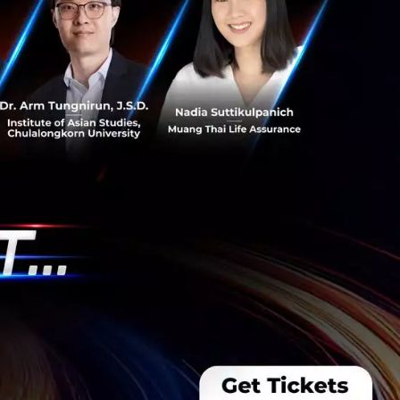
s สร้างคน–
พื่อยกระดับขีดความ
ีและรัฐมนตรีว่าการ
ษในหัวข้อ “ฝ่าวิกฤติ
 INTANIA Forum...
 Team
 มิติดันไทยสู่ฮับ AI