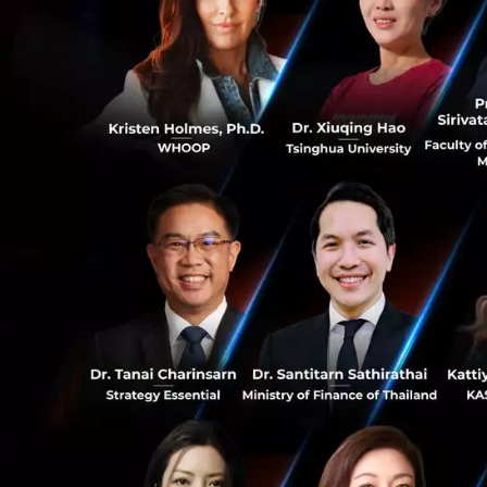
ขณะเดียวกันในบรร
ยมตัวก่อนหน้า คื
เพียงแค่
รู้สึกง่วงเ
อย่างไรก็ตาม อาการ
ประสบการณ์ เข็มแร
เตรียมร่างกายให้พร้
0
จะเป็นประโยชน์กับ
ส่วนเข็มที่สองนั้
354
ทุก ๆ ท่านอีกครั้ง
News
sinopharm
วัคซีน