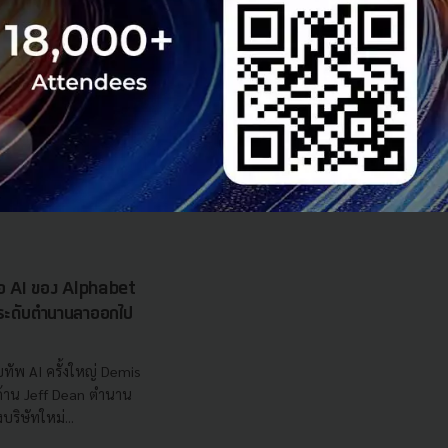
ยากรน้ำ พร้อมตอบโจทย์
เซ็นเตอร์ตามมติ ครม.
งการด้วย 4 มิติ พร้อม
7.5 แสนล้านบาท
..
 Team
รือ AI ของ Alphabet
นระดับตำนานลาออกไป
ทัพ AI ครั้งใหญ่ Demis
 ด้าน Jeff Dean ตำนาน
ริษัทใหม่...