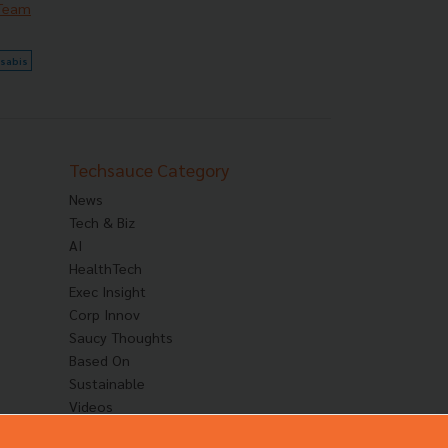
 Team
sabis
Techsauce Category
News
Tech & Biz
AI
HealthTech
Exec Insight
Corp Innov
Saucy Thoughts
Based On
Sustainable
Videos
Podcast