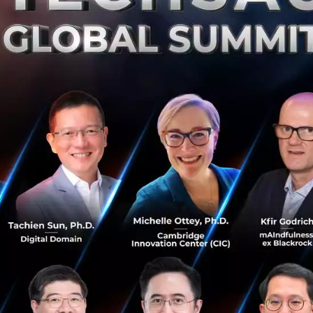
ส่วนหนึ่งของทีมงานที่เข้ารับการฉีดวัคซีน Sinopharm
ฉีดประมาณ 2-5 วัน พนักงาน Techsauce ส่วนใหญ่จะ
งดอาห
 และน้ำอัดลม ดื่มน้ำเปล่าวันละ 2-3 ลิตร พักผ่อนให้เพียง
กการเตรียมตัวด้วยวิธีดังกล่าว ส่วนใหญ่
มักจะง่วง และมีอากา
(ไม่รู้ว่าเป็นที่คน หรือผลจากวัคซีนกันแน่) ปวดกล้ามเนื้อข้างท
มที่เตรียมตัวแบบเบา ๆ ที่คืนก่อนฉีด เพียงแค่นอนให้ครบ 8 โ
่วง เพลีย บางคนมีอาการปวดหัวร่วมด้วยเล็กน้อย และปวดกล้ามเ