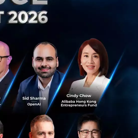
ารเสริม งดดื่มชา
พอ โดยนอนครบ 8
รเพลีย รู้สึกหิว
ี่ฉีด และที่สำคัญ
มงนั้น จะมีอาการ
นื้อข้างที่ฉีด