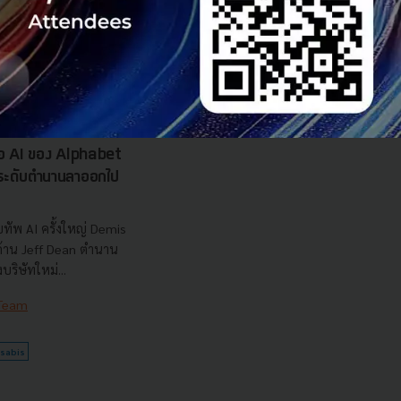
7.5 แสนล้านบาท
..
 Team
รือ AI ของ Alphabet
นระดับตำนานลาออกไป
ทัพ AI ครั้งใหญ่ Demis
 ด้าน Jeff Dean ตำนาน
ริษัทใหม่...
 Team
sabis