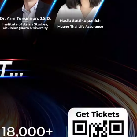
s สร้างคน–
พื่อยกระดับขีดความ
ีและรัฐมนตรีว่าการ
ษในหัวข้อ “ฝ่าวิกฤติ
 INTANIA Forum...
 Team
 มิติดันไทยสู่ฮับ AI
ยากรน้ำ พร้อมตอบโจทย์
เซ็นเตอร์ตามมติ ครม.
งการด้วย 4 มิติ พร้อม