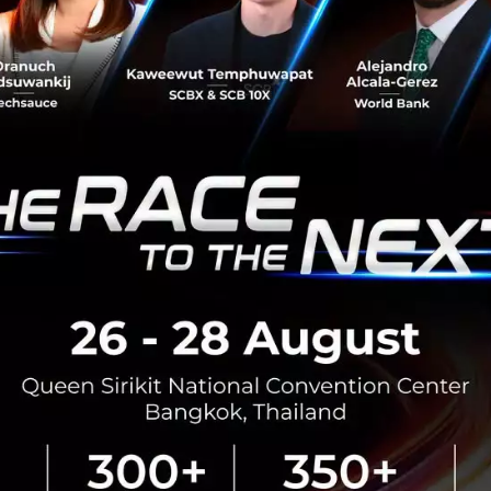
RTICLE
3 เรื่องที่ประเทศไทยต้อง Focu
นวัตกรรม–ปฏิรูประบบราชการ เ
สามารถประเทศ
นายอนุทิน ชาญวีรกูล นายกรัฐมนตร
กระทรวงมหาดไทย กล่าวปาฐกถาพิเศ
รับมือระเบียบโลกใหม่” ในงาน The
สิงหาคม 6, 2026
| By
Techsauce
0
News
ประเทศไทย
เศรษฐกิจไทย
BOI รื้อเกณฑ์ Data Center ชู 4
ยั่งยืน คุมเข้มใช้พลังงาน ทรัพ
ชาติ และการจ้างงานไทย
บีโอไอขานรับระเบียบใหม่คุมดาต้า
เดินหน้ายกเครื่องเกณฑ์คัดกรองโคร