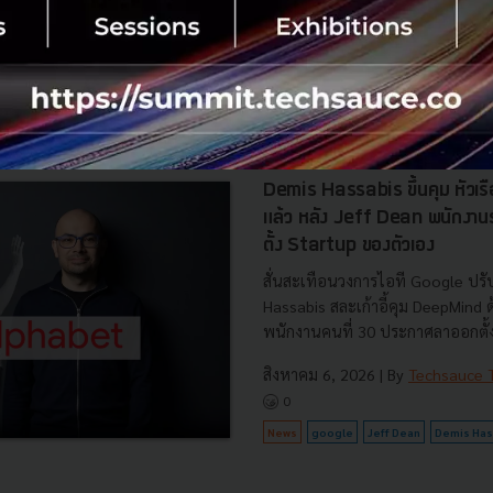
เปิดข้อมูล 42 โครงการ ลงทุนรวม 
ครอบคลุมประโยชน์ต่อประเทศ พลั.
สิงหาคม 6, 2026
| By
Techsauce
0
News
AI
BOI
Cloud
Data Center
Demis Hassabis ขึ้นคุม หัวเ
แล้ว หลัง Jeff Dean พนักงา
ตั้ง Startup ของตัวเอง
สั่นสะเทือนวงการไอที Google ปรับ
Hassabis สละเก้าอี้คุม DeepMind
พนักงานคนที่ 30 ประกาศลาออกตั้งบ
สิงหาคม 6, 2026
| By
Techsauce
0
News
google
Jeff Dean
Demis Has