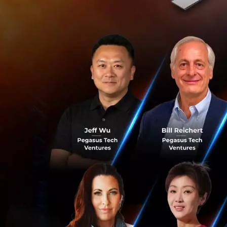
Ingka Group เจ้าข
พลังงานสะอาด อาทิ
Svea Solar ซึ่งเป็
บริษัท Nord Pool 
ไฟฟ้าของกลุ่มประเ
ค่าใช้จ่ายเพิ่มเติ
อัตราแปรผัน
ก่อนหน้านี้ IKEA ไ
สมาชิกสามารถติดต
งานได้ด้วย ซึ่งเป
จับต้องได้ และเป็
Positive เป็นมาตร