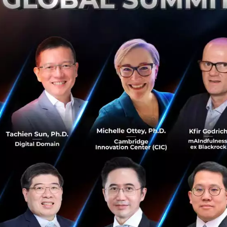
องห้างสรรพสินค้า IKEA ได้กล่าวว่าจะนำบริการแก่สมาชิกให้ส
 พลังงานจากแสงอาทิตย์ และกังหันลม เข้าบ้านเรือนได้ในราค
นหุ้นส่วนที่ผลิตแผงโซลาร์เซลล์ให้กับ Ingka Group ก็จะเข้าซื้
ผู้ให้บริการไฟฟ้าและสมาชิกของ Nordic Power Exchange ระ
ทศนอร์ดิค (นอร์เวย์ สวีเดน เดนมาร์ค และฟินแลนด์) และนำมา
มจากต้นทุน ทั้งนี้ สมาชิกสามารถซื้อไฟฟ้าได้โดยจ่ายค่าธรรมเนี
ด้จัดจำหน่ายแผงโซลาร์เซลล์ให้กับฐานลูกค้าในตลาดทั้งหมด 11
ามการใช้พลังงานไฟฟ้าของตน และสามารถขายพลังงานไฟฟ้าส่วน
็นจุดประสงค์ของบริษัทที่ต้องการให้สมาชิกสามารถเข้าถึงพลัง
นส่วนหนึ่งของแผนการด้านความยั่งยืนของบริษัท นั่นก็คือมาตร
การที่ IKEA ต้องการให้การดำเนินงานทั้งหมดในบริษัทไม่ส่งผ