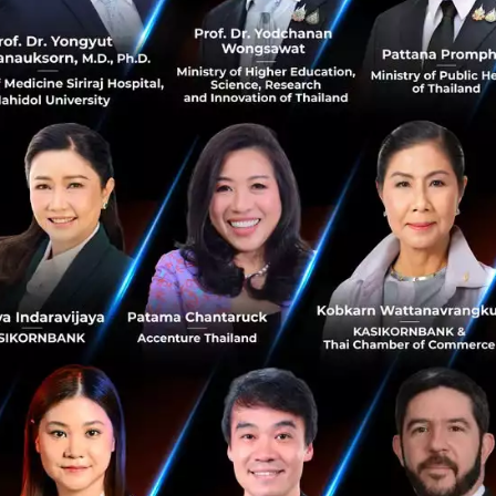
ซเรือนกระจกให้ได้ภายในปี พ.ศ. 2573
op
renewable-energy
No comment