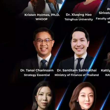
และลดการปล่อยก๊า
อ้างอิง
Reuters
0
1
News
ikea
solar-rooft