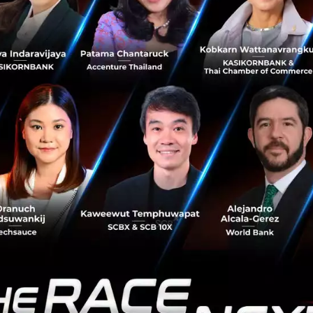
ขายจากเดลิเวอรีเพิ่มเฉลี่ย 2.5 เท่า เขามองว่าโมเดล co-paym
อบการขนาดเล็ก เพราะช่วยสร้างการหมุนเวียนทางเศรษฐกิจอย่
ทุจริตทางระบบ
ง พลัส ได้เมื่อไหร่ ?
8 เริ่มเปิดให้ร้านค้าสมัครเข้าร่วมโครงการ รอบนี้เพิ่มสิทธิ์ให้ก
ีรายได้ต่ำกว่า 30 ล้านบาทต่อปี
 2568 เปิดให้ประชาชนทั่วไปลงทะเบียนผ่านแอปฯ “เป๋าตัง”
ง.com โดยมีสิทธิ์จำนวน 20 ล้านสิทธิ์ ระบบจะตรวจสอบฐานข้อมู
ูงสุด 2,400 บาทต่อคน
8 เริ่มใช้สิทธิ์จ่ายเงิน โดยรัฐสนับสนุน 200 บาทต่อวัน
2568 ปิดโครงการ
 ได้บ้าง ?