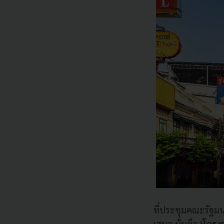
ที่ประชุมคณะรัฐมน
เสนอ นั่นคือ
‘โครง