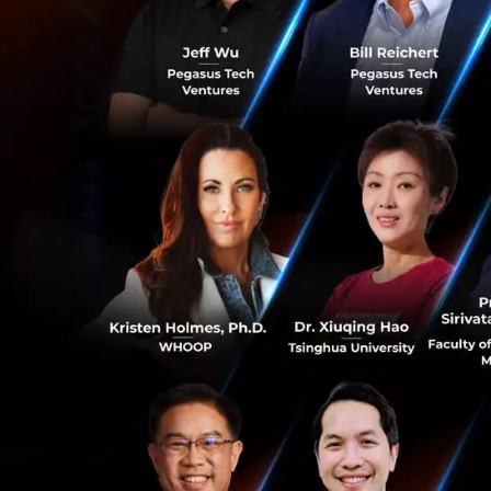
ประกอบการที่
เพิ่มมิติด้าน
ค้าและผู้ประ
พัฒนาธุรกิจแล
คนละครึ่ง พลัส ใช้ท
จากข่าวล่าสุดตอนน
จ่ายผ่านแพลตฟอร์ม 
ใหญ่ ได้แก่
Robinh
Grab เตรียมร่วมผ
รายย่อย เพื่อให้โค
0
จากประสบการณ์โครง