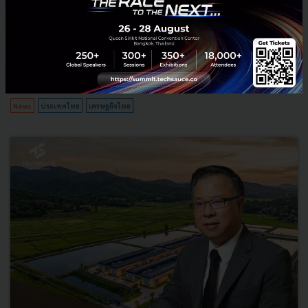
นายอนุทิน ชาญวีรกูล นายกรัฐมนตรีและรัฐมนตรีว่าการกระทรวง
มหาดไทย กล่าวปาฐกถาพิเศษในหัวข้อ “ฝ่าวิกฤติ รับมือระเบียบโลก
ใหม่” ในงาน The INTANIA Forum...
สิงหาคม 6, 2026
| By
Techsauce Team
0
News
ประเทศไทย
เศรษฐกิจไทย