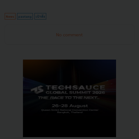
News
paotang
เป๋าตัง
No comment