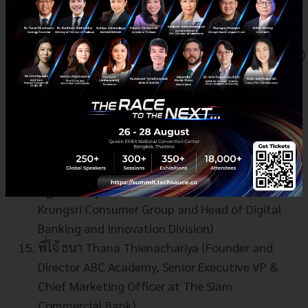
บริษัทในเครือที่ออกเหรียญชื่อ ICON ซึ่งเป็นหนึ่งใน
เหรียญที่ได้รับความนิยมระดับ
โลก
https://coinmarketcap.com/currencies/icon/
)
กระทิง Rungroj Poonpol (Managing Partner at
500 Tuk Tuk / Senior manager at Google (US))
พี่เล้ง Siriwat Vongjarukorn (CEO of MFEC Public
Company)
พี่แต๋ม Suphajee Suthumpun (CEO of Dusit Thani
Group / ex-CEO of Thaicom)
พี่ฐากรณ์ กรุงศรี Thakorn Piyapan (Head of
Krungsri Consumer Group and Head of Digital
Banking and Innovation Division)
พี่โจ้ ธนา Thana Thienachariya (Founder and
Director ABC Academy, Senior Executive VP &
Chief Marketing Officer at The Siam
Commercial Bank)