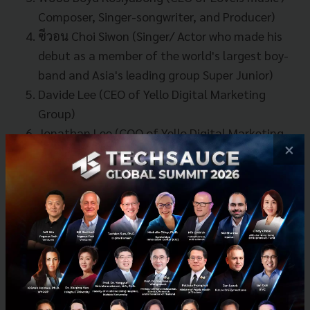
Composer, Singer-songwriter, and Producer)
ซีวอน Choi Siwon (Singer/ Actor who made his
debut as a member of the world's largest boy-
band and Asia's leading group Super Junior)
Davide Lee (CEO of Yello Digital Marketing
Group)
Jonathan Lee (COO of Yello Digital Marketing
×
Group)
Khailee Ng (Managing Partner of 500 Startups /
Founder of
SAYS.com
and Groupsmore)
คุณกรณ์ Korn Chatikavanij (President of Thai
Fintech Association / Former Minister of
Finance, Thailand)
พี่เจ๋อ Phawit Chitrakorn (CEO of GMM Grammy/
Past: MD of Ogilvy Thailand)
Min Kim (Foundation Council of ICON เจ้าของ