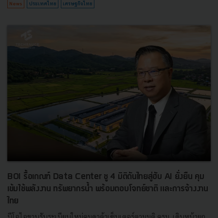
News
ประเทศไทย
เศรษฐกิจไทย
BOI รื้อเกณฑ์ Data Center ชู 4 มิติดันไทยสู่ฮับ AI ยั่งยืน คุม
เข้มใช้พลังงาน ทรัพยากรน้ำ พร้อมตอบโจทย์ชาติ และการจ้างงาน
ไทย
บีโอไอขานรับระเบียบใหม่คุมดาต้าเซ็นเตอร์ตามมติ ครม. เดินหน้ายก