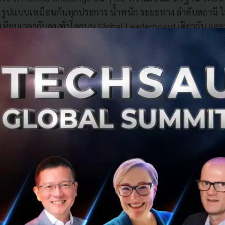
 รูปแบบเหมือนกันทุกประการ น้ำหนัก ระยะทาง ลำดับสถานี ไม
ถเทียบเวลากับคนทั่วโลกบน Global Leaderboard เดียวกัน และท
onship ถ้าชนะในกลุ่มอายุของตัวเอง
 ได้แก่ Open, Pro, Doubles และ Relay เปิดรับตั้งแต่นักกีฬาส
ผู้แข่งขันทั่วไปอยู่ที่ประมาณ 90 นาที
 ช่วงหนึ่ง CrossFit เคยสร้างเทรนด์ Functional Fitness มาก่อ
ะมีความเสี่ยงบาดเจ็บที่สร้างภาพจำด้านลบ
ก้ Pain Point นั้น ทุก Movement ใน Hyrox เป็นการเคลื่อนไหวพ
ำหรับนักกีฬาสายจริงจัง
rox โตมาจากมาจากกระแสการเล่าแบบปากต่อปาก และ Social M
เป้นพิเศษ