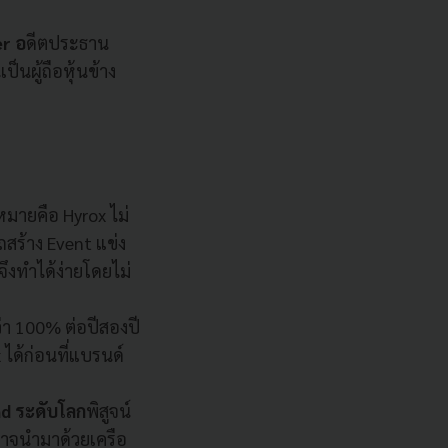
er อ
ดีตประธาน
็นผู้ถือหุ้นข้าง
มายคือ Hyrox ไม่
ถสร้าง Event แข่ง
ึงทำได้ง่ายโดยไม่
กว่า 100% ต่อปีสองปี
ได้ก่อนที่แบรนด์
nd ระดับโลก
พิสูจน์
็อาจนำมาด้วยเครือ