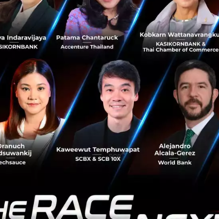
 35,000 ล้านดอลลาร์ จากสำนักงาน 17 แห่งทั่วโลก ก่อตั้งใ
MH
และ
Groupe Arnault
(Family office ของ Bernard Arnaul
ton เคยลงทุนล้วนเป็น Consumer Brand ชั้นนำ ตั้งแต่ Birkens
รอินเดียชื่อดังในสหราชอาณาจักร
s ทาง L Catterton ลงทุนในด้านนี้มาอย่างต่อเนื่อง และประ
สเห็นชัดที่สุดคือ Equinox ซึ่งเป็น Gym Chain ระดับ Luxury ที
17 ก่อนร่วม Funding รอบ 1,800 ล้านดอลลาร์ ในปี 2024
Equinox ขยายตัวจาก Gym Chain ไปสู่แบรนด์ไลฟ์สไตล์เต็มรูป
รแกรมสุขภาพเฉพาะบุคคล และ IV Center ที่กำลังสร้างสาขาให