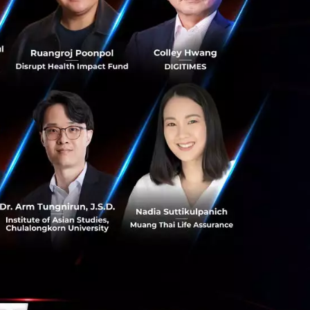
นปี 1989 และในปี
t เจ้าพ่อแห่งโลก
tock ไปจนถึง
สบความสำเร็จมากพอ
่ L Catterton เข้า
แบบ ทั้งโรงแรม
ม่อีก 25 แห่งใน