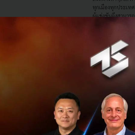
ทุกเมืองทุกประเทศ
ผู้แข่งขันจึงสามาร
เข้า World Champi
มี 4 ประเภทแข่งขัน
อาชีพ เวลาเฉลี่ยของ
ก่อนหน้าจะมี Hyrox
ต้องการทักษะสูงแล
Hyrox เกิดมาเพื่อแ
แต่ก็ท้าทายมากพอส
ที่น่าสนใจคือ Hy
ตี้มีควาเหนียวแน่น