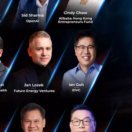
าอย่างมาราธอน หรือ
มเพื่อนและครอบครัว
ารแข่งด้วย
ระบุว่า Hyrox เป็รูป
งสุด เหมาะกับคน
อยากพิสูจน์ตัวเอง
umer Brands