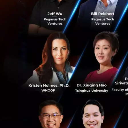
อีกสิ่งที่ทำให้ H
ไตรกีฬาที่ผู้แข่งข
เข้ามาด้วยกัน ทำให้
มีผลวิจัยจาก
Insti
แบบ High Impact F
ออกกำลังกายทั่วไป
ทำให้ผู้แข่งขัน Hy
ซึ่งอาจเรียกได้ว่า
0
L Catterton คือ
L Catterton
เป็น 