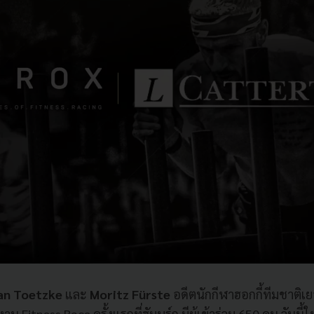
ian Toetzke
และ
Moritz Fürste
อดีตนักกีฬาฮอกกี้ทีมชาติเ
น Fitness Race ครั้งแรกที่ฮัมบูร์ก มีผู้เข้าร่วม 650 คน วันนี้ใ