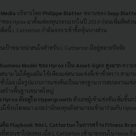
 Media
บริหารโดย
Philippe Blatter
หลานของ
Sepp Blatt
าของ Hyrox มาตั้งแต่ลงทุนรอบแรกในปี 2019 ก่อนเพิ่มสัดส่วนเป
ลนี้ L Catterton กำลังเจรจาเข้าซื้อหุ้นบางส่วน
 เป็นเป้าหมายน่าสนใจสำหรับ L Catterton มีอยู่หลายปัจจัย
Business Model ของ Hyrox เป็น Asset-light สูงมาก
ความห
งสนาม ไม่ได้ดูแลยิม ใช้เพียงแค่สนามแข่งที่เช่าชั่วคราว สามาร
ี่ชั่วโมง เมื่อรูปแบบการแข่งขันเป็นมาตรฐาน การสเกลงานแข่งจ
รงสร้างพื้นฐานขนาดใหญ่
ง Hyrox ยังอยู่ใน Hypergrowth
ตัวเลขผู้เข้าแข่งขันเพิ่มขึ้น
ไม่ใช้งบโฆษณา แปลว่านักลงทุนยังสามารถเข้ามาร่วมกับ Hyrox 
ามคือ Playbook ของ L Catterton ในการสร้าง Fitness Bra
ทที่พวกเขาไปลงทุน เมื่อ L Catterton เข้ามาลงทุนใน Hyrox ก