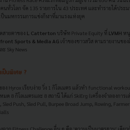
้านคนทั่วโลก จัด 135 รายการใน 43 ประเทศ และทำรายได้ประ
เป็นมหกรรมการแข่งกีฬาที่มาแรงแห่งยุค
งดูดสายตาของ
L Catterton
บริษัท Private Equity ที่
LVMH
หนุ
front Sports & Media AG
เจ้าของชาวสวิส ตามรายงานของส
และ Sky News
เป็นพิเศษ ?
ง Hyrox เรียบง่าย วิ่ง 1 กิโลเมตร แล้วทำ functional workou
้งหมด 8 กิโลเมตรและ 8 สถานี ได้แก่ SkiErg (เครื่องจำลองการเล่
 Sled Push, Sled Pull, Burpee Broad Jump, Rowing, Farmer
alls
ต่างจาก Fitness Challenge อื่น ๆ คือ 'ความเป็นมาตรฐาน' เดียวก