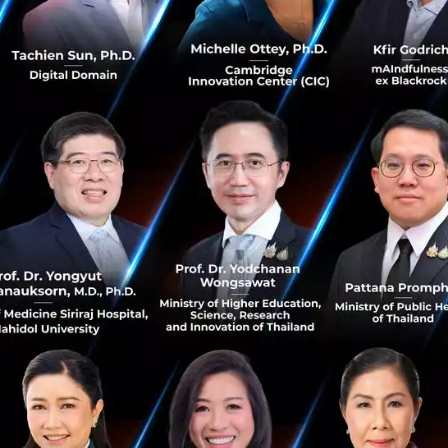
yrox แตกต่างจากการแข่งขันประเภทอื่นที่เป็นกระแสโตตามกันม
ันส่วนใหญ่แข่งคนเดียว Hyrox มีทั้ง Doubles และ Relay ดึงกลุ่
ทุกคนในกลุ่มที่ไม่ได้แข่งกลายเป็นผู้เข้าชมที่มีส่วนร่วมไปกับก
tute of Sports Science
มหาวิทยาลัย
Bundeswehr Munich
unctional Training ที่เน้น Endurance มากกว่า Strength สู
มากกว่าการแข่งขันที่ต้องพัฒนาพลังงานสูงสุด
rox ส่วนใหญ่อายุ 30 ปีขึ้นไปที่อยู่ในวัยทำงานมีกำลังซื้อ และ
ตอบโจทย์กลุ่มทุนอย่าง L Catterton เป็นอย่างมาก
ใคร ?
Private Equity Firm ที่ใหญ่ที่สุดในโลกที่เน้นลงทุนเฉพาะ
Cons