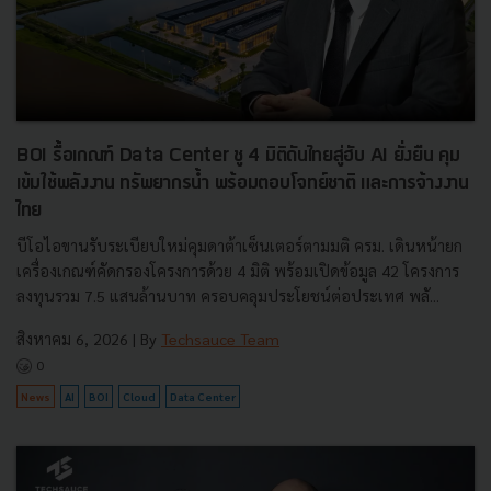
BOI รื้อเกณฑ์ Data Center ชู 4 มิติดันไทยสู่ฮับ AI ยั่งยืน คุม
เข้มใช้พลังงาน ทรัพยากรน้ำ พร้อมตอบโจทย์ชาติ และการจ้างงาน
ไทย
บีโอไอขานรับระเบียบใหม่คุมดาต้าเซ็นเตอร์ตามมติ ครม. เดินหน้ายก
เครื่องเกณฑ์คัดกรองโครงการด้วย 4 มิติ พร้อมเปิดข้อมูล 42 โครงการ
ลงทุนรวม 7.5 แสนล้านบาท ครอบคลุมประโยชน์ต่อประเทศ พลั...
สิงหาคม 6, 2026
| By
Techsauce Team
0
News
AI
BOI
Cloud
Data Center