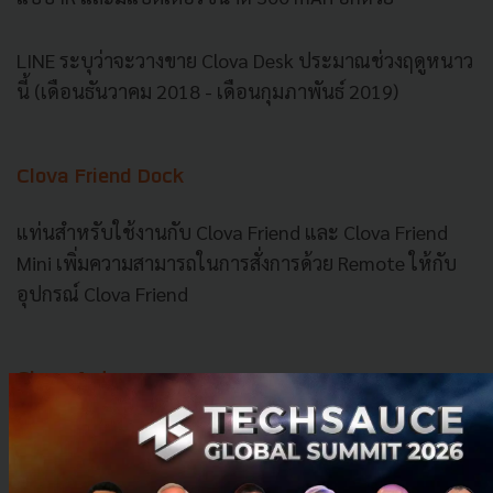
LINE ระบุว่าจะวางขาย Clova Desk ประมาณช่วงฤดูหนาว
นี้ (เดือนธันวาคม 2018 - เดือนกุมภาพันธ์ 2019)
Clova Friend Dock
แท่นสำหรับใช้งานกับ
Clova Friend
และ
Clova Friend
Mini
เพิ่มความสามารถในการสั่งการด้วย
Remote
ให้กับ
อุปกรณ์
Clova Friend
Clova Auto