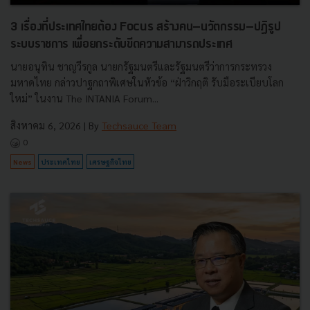
3 เรื่องที่ประเทศไทยต้อง Focus สร้างคน–นวัตกรรม–ปฏิรูป
ระบบราชการ เพื่อยกระดับขีดความสามารถประเทศ
นายอนุทิน ชาญวีรกูล นายกรัฐมนตรีและรัฐมนตรีว่าการกระทรวง
มหาดไทย กล่าวปาฐกถาพิเศษในหัวข้อ “ฝ่าวิกฤติ รับมือระเบียบโลก
ใหม่” ในงาน The INTANIA Forum...
สิงหาคม 6, 2026
| By
Techsauce Team
0
News
ประเทศไทย
เศรษฐกิจไทย