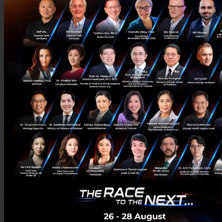
นอกจากนี้ LINE ก็ยังเปิดตัว "
Clova Auto
" ระบบเชื่อมตัว
Clova เข้ากับรถยนต์ต่างๆ ทำให้รถยนต์มีผู้ช่วย
(Assistant) ที่รับคำสั่งต่างๆ (เช่น สั่งเปิดไฟที่บ้านได้, รับ-
ส่งข้อความผ่าน LINE, โทรผ่าน LINE ได้ เป็นต้น) จากผู้ขับ
รถยนต์ได้ เพียงแค่กดปุ่มเรียกใช้งาน Clova จากพวงมาลัย
รถยนต์ได้เลย
ซึ่ง Clova จะมีในรถยนต์ Toyota รุ่นใหม่ที่รองรับระบบ
Smart Device Link (SDL) โดยจะวางขายประมาณช่วงฤดู