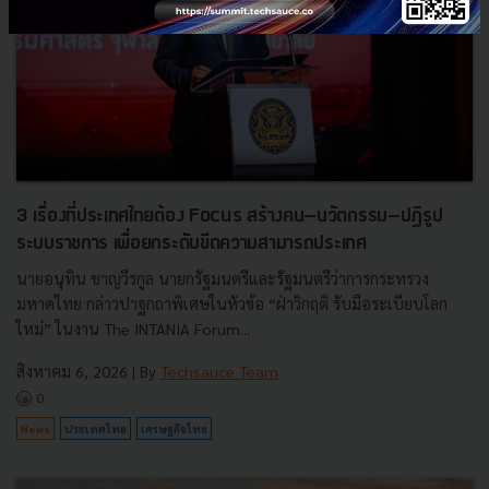
3 เรื่องที่ประเทศไทยต้อง Focus สร้างคน–นวัตกรรม–ปฏิรูป
ระบบราชการ เพื่อยกระดับขีดความสามารถประเทศ
นายอนุทิน ชาญวีรกูล นายกรัฐมนตรีและรัฐมนตรีว่าการกระทรวง
มหาดไทย กล่าวปาฐกถาพิเศษในหัวข้อ “ฝ่าวิกฤติ รับมือระเบียบโลก
ใหม่” ในงาน The INTANIA Forum...
สิงหาคม 6, 2026
| By
Techsauce Team
0
News
ประเทศไทย
เศรษฐกิจไทย