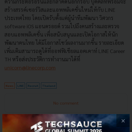
ความกระตือรือร้นและกล้าคิดนอกกรอบ บุคคลที่พร้อมจะ
สร้างสรรค์เซอร์วิสและแอพพลิเคชั่นใหม่ให้กับ LINE
ประเทศไทย โดยเปิดรับตั้งแต่ผู้นำทีมพัฒนา วิศวกร
software iOS แอนดรอยด์ รวมไปถึงคนสร้างและตรวจ
สอบแอพพลิเคชั่น เพื่อสนับสนุนและเปิดโอกาสให้นัก
พัฒนาคนไทย ได้มีโอกาสโชว์ผลงานมากขึ้น รายละเอียด
เพิ่มเติมสามารถดูได้ที่ออฟฟิเชียลแอคเคาท์ LINE Career
TH หรือส่งประวัติการทำงานมาได้ที่
unicorn@linecorp.com
News
LINE
Recruit
Thailand
No comment
×