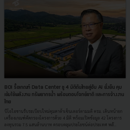
BOI รื้อเกณฑ์ Data Center ชู 4 มิติดันไทยสู่ฮับ AI ยั่งยืน คุม
เข้มใช้พลังงาน ทรัพยากรน้ำ พร้อมตอบโจทย์ชาติ และการจ้างงาน
ไทย
บีโอไอขานรับระเบียบใหม่คุมดาต้าเซ็นเตอร์ตามมติ ครม. เดินหน้ายก
เครื่องเกณฑ์คัดกรองโครงการด้วย 4 มิติ พร้อมเปิดข้อมูล 42 โครงการ
ลงทุนรวม 7.5 แสนล้านบาท ครอบคลุมประโยชน์ต่อประเทศ พลั...