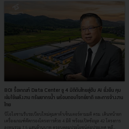
BOI รื้อเกณฑ์ Data Center ชู 4 มิติดันไทยสู่ฮับ AI ยั่งยืน คุม
เข้มใช้พลังงาน ทรัพยากรน้ำ พร้อมตอบโจทย์ชาติ และการจ้างงาน
ไทย
บีโอไอขานรับระเบียบใหม่คุมดาต้าเซ็นเตอร์ตามมติ ครม. เดินหน้ายก
เครื่องเกณฑ์คัดกรองโครงการด้วย 4 มิติ พร้อมเปิดข้อมูล 42 โครงการ
ลงทุนรวม 7.5 แสนล้านบาท ครอบคลุมประโยชน์ต่อประเทศ พลั...