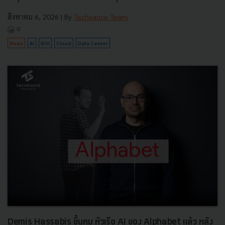
สิงหาคม 6, 2026
| By
Techsauce Team
0
News
AI
BOI
Cloud
Data Center
Demis Hassabis ขึ้นคุม หัวเรือ AI ของ Alphabet แล้ว หลัง