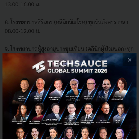
13.00-16.00 น.
8. โรงพยาบาลสิรินธร (คลินิกวัณโรค) ทุกวันอังคาร เวลา
08.00-12.00 น.
9. โรงพยาบาลผู้สูงอายุบางขุนเทียน (คลินิกผู้ป่วยนอก) ทุก
วันพุธ 13.00-16.00 น.
×
อ้างอิง
สำนักการแพทย์ กรุงเทพมหานคร
News
หมอ กทม.
covid-19
long-covid
คลินิก Long COVID
No comment