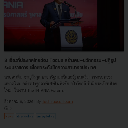
3 เรื่องที่ประเทศไทยต้อง Focus สร้างคน–นวัตกรรม–ปฏิรูป
ระบบราชการ เพื่อยกระดับขีดความสามารถประเทศ
นายอนุทิน ชาญวีรกูล นายกรัฐมนตรีและรัฐมนตรีว่าการกระทรวง
มหาดไทย กล่าวปาฐกถาพิเศษในหัวข้อ “ฝ่าวิกฤติ รับมือระเบียบโลก
ใหม่” ในงาน The INTANIA Forum...
สิงหาคม 6, 2026
| By
Techsauce Team
0
News
ประเทศไทย
เศรษฐกิจไทย