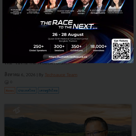
3 เรื่องที่ประเทศไทยต้อง Focus สร้างคน–นวัตกรรม–ปฏิรูป
ระบบราชการ เพื่อยกระดับขีดความสามารถประเทศ
นายอนุทิน ชาญวีรกูล นายกรัฐมนตรีและรัฐมนตรีว่าการกระทรวง
มหาดไทย กล่าวปาฐกถาพิเศษในหัวข้อ “ฝ่าวิกฤติ รับมือระเบียบโลก
ใหม่” ในงาน The INTANIA Forum...
สิงหาคม 6, 2026
| By
Techsauce Team
0
News
ประเทศไทย
เศรษฐกิจไทย