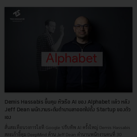
Demis Hassabis ขึ้นคุม หัวเรือ AI ของ Alphabet แล้ว หลัง
Jeff Dean พนักงานระดับตำนานลาออกไปตั้ง Startup ของตัว
เอง
สั่นสะเทือนวงการไอที Google ปรับทัพ AI ครั้งใหญ่ Demis Hassabis
สละเก้าอี้คุม DeepMind ด้าน Jeff Dean ตำนานพนักงานคนที่ 30