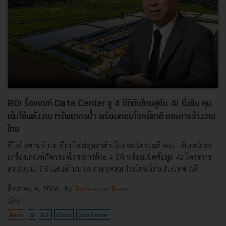
BOI รื้อเกณฑ์ Data Center ชู 4 มิติดันไทยสู่ฮับ AI ยั่งยืน คุม
เข้มใช้พลังงาน ทรัพยากรน้ำ พร้อมตอบโจทย์ชาติ และการจ้างงาน
ไทย
บีโอไอขานรับระเบียบใหม่คุมดาต้าเซ็นเตอร์ตามมติ ครม. เดินหน้ายก
เครื่องเกณฑ์คัดกรองโครงการด้วย 4 มิติ พร้อมเปิดข้อมูล 42 โครงการ
ลงทุนรวม 7.5 แสนล้านบาท ครอบคลุมประโยชน์ต่อประเทศ พลั...
สิงหาคม 6, 2026
| By
Techsauce Team
0
News
AI
BOI
Cloud
Data Center