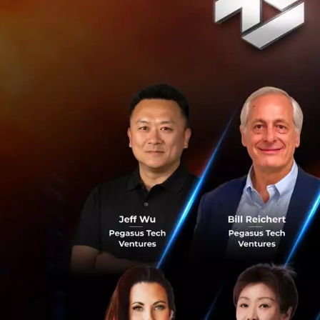
วัตถุประสงค์เพื่อ
Ookbee U จะครอบค
การ์ตูน (Ook
เพลงและดนตรี
ความคิดเห็น/
งานเขียน/นิยา
โดยบริษัทตั้งเป้าว
ล้านชิ้น
คุณหมู ณัฐวุฒิ ให้ส
และ Tencent มีวิส
ของเราในปัจจุบันผ
เสนอเนื้อหาของต
Ookbee U จึงเป็น
การอ่านการดูและก