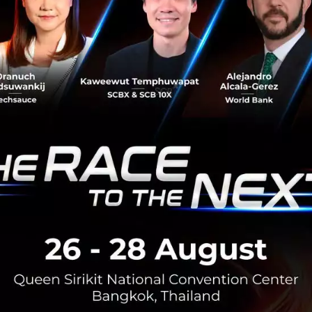
No comment
RTICLE
3 เรื่องที่ประเทศไทยต้อง Focu
นวัตกรรม–ปฏิรูประบบราชการ เ
สามารถประเทศ
นายอนุทิน ชาญวีรกูล นายกรัฐมนตร
กระทรวงมหาดไทย กล่าวปาฐกถาพิเศ
รับมือระเบียบโลกใหม่” ในงาน The
สิงหาคม 6, 2026
| By
Techsauce
0
News
ประเทศไทย
เศรษฐกิจไทย
BOI รื้อเกณฑ์ Data Center ชู 4