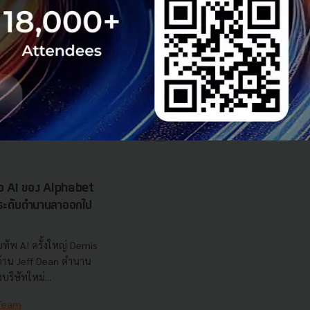
ยากรน้ำ พร้อมตอบโจทย์
เซ็นเตอร์ตามมติ ครม.
งการด้วย 4 มิติ พร้อม
7.5 แสนล้านบาท
..
 Team
รือ AI ของ Alphabet
นระดับตำนานลาออกไป
ทัพ AI ครั้งใหญ่ Demis
 ด้าน Jeff Dean ตำนาน
ริษัทใหม่...
 Team