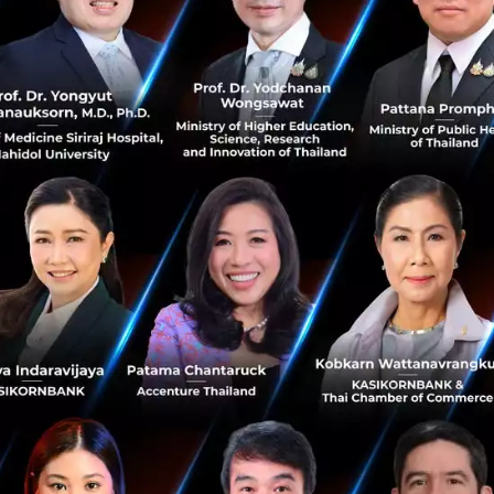
นี้ชี้ชัดให้เห็นถึงการบุกตลาดไทยของ Tencent อย่างจริงจัง หล
ถึงทิศทางว่าจะลงทุนใน Startup ไทย
โดย พอชูยูงรองประธานกลุ่
“เรารู้สึกตื่นเต้นกับตลาดสื่อดิจิตัลและการเติบโตของ Startu
ใช้เวลา 1 ปีในการทําความรู้จัก Ookbee และเราเชื่อว่า Tenc
ันเรามั่นใจว่า Ookbee U จะมาช่วยเสริมสร้างโอกาสทางการตลาด
่ในการดําเนินธุรกิจในประเทศไทยของเราและเราหวังว่าจะได้ร่
างๆต่อไป”
oldings Limited ถือเป็นหนึ่งในบริษัทอินเทอร์เน็ตที่ใหญ่ที่ส
ลักทรัพย์ตามราคาตลาด (Market Cap) สูงสุดในเอเชีย
ทำความรู้
tartup เมื่อปีก่อนได้ที่ข่าวนี้
Tencent
OokbeeU
Investment