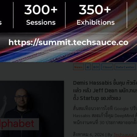
ยั่งยืน คุมเข้มใช้พลังงาน ทรัพ
ชาติ และการจ้างงานไทย
บีโอไอขานรับระเบียบใหม่คุมดาต้า
เดินหน้ายกเครื่องเกณฑ์คัดกรองโคร
เปิดข้อมูล 42 โครงการ ลงทุนรวม 
ครอบคลุมประโยชน์ต่อประเทศ พลั.
สิงหาคม 6, 2026
| By
Techsauce
0
News
AI
BOI
Cloud
Data Center
Demis Hassabis ขึ้นคุม หัวเ
แล้ว หลัง Jeff Dean พนักงา
ตั้ง Startup ของตัวเอง
สั่นสะเทือนวงการไอที Google ปรับ
Hassabis สละเก้าอี้คุม DeepMind
พนักงานคนที่ 30 ประกาศลาออกตั้งบ
สิงหาคม 6, 2026
| By
Techsauce