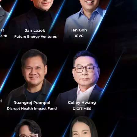
ังจากเมื่อช่วงปลาย
มธุรกิจต่างประเทศ
p ต่างๆในประเทศไทย
ent และ Ookbee มี
ต่างๆและเป็นตัว
วมมือกับศิลปินผู้
ุดในโลกและยังเป็น
จักกับดีลต่างๆ ของ