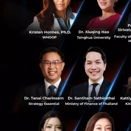
ความร่วมมือในครั้ง
ปีที่แล้วมีการเผย
เทนเซ็นต์กล่าวว่า 
เป็นอย่างมากเราได้
วิสัยทัศน์ที่ตรงก
0
ตอกยํ้าความแน่วแน
สร้างสรรค์ข้อมูลต่
12
ปัจจุบัน Tencent H
บริษัทที่มีมูลค่าห
Tencent ที่ลงทุนใน S
News
Ookbee
Startup