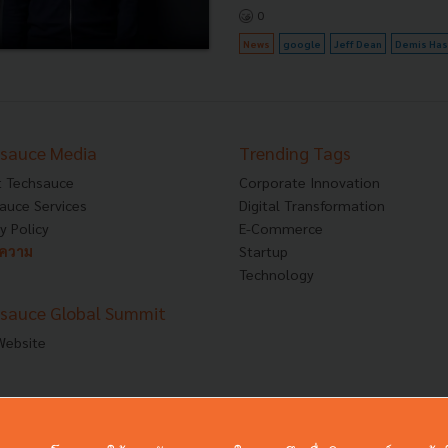
0
News
google
Jeff Dean
Demis Has
sauce Media
Trending Tags
 Techsauce
Corporate Innovation
auce Services
Digital Transformation
y Policy
E-Commerce
ทความ
Startup
Technology
sauce Global Summit
 Website