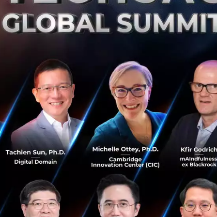
สร้าง Content Ecosystem ที่เน้นด้าน UGC (User Generated C
ลุม 4 หมวดหลักด้วยกันได้แก่
bee Comics)
 (Fungjai)
ประสบการณ์ (Storylog) ->
Ookbee ควบรวมกิจการมา
ยต่างๆ (ธัญวลัย/Fictionlog)
่าภายในปี 2562 Ookbee U จะมีคอนเทนต์ที่สร้างสรรค์ขึ้นโดยผู
ัมภาษณ์ว่า “ผมรู้สึกยินดีเป็นอย่างยิ่งที่ได้เป็นพันธมิตรกับ Te
ัยทัศน์เดียวกันโดยเราเชื่อว่าคอนเทนต์คือหัวใจหลักของการบร
ู้บริโภคนอกจากต้องการบริโภคข้อมูลออนไลน์แล้วยังอยากมีส่
นเองในหลากหลายรูปแบบตามไลฟ์สไตล์ของตนเองมากขึ้นเป้
การการสร้าง “Content Ecosystem” ให้ครอบคลุมรูปแบบที่ห
ารแชร์” “