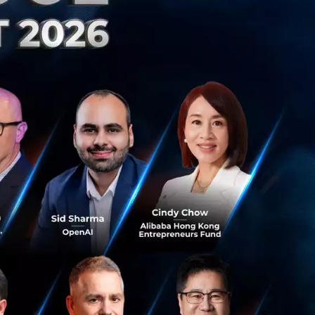
ontent) โดย
้ใช้งานมากกว่า 1
ncent ทั้ง Ookbee
รลุเป้าหมายสําคัญ
วนร่วมในการนํา
าหมายหลักของ
ลากหลายอาทิการฟัง