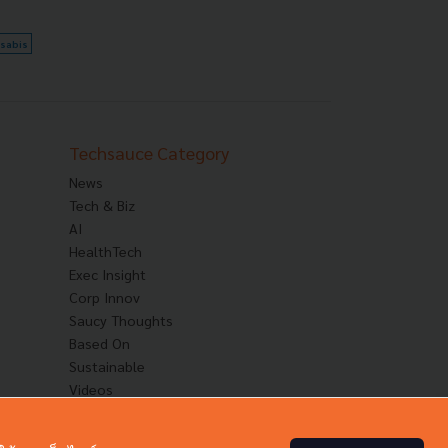
sabis
Techsauce Category
News
Tech & Biz
AI
HealthTech
Exec Insight
Corp Innov
Saucy Thoughts
Based On
Sustainable
Videos
Podcast
Startup Guide