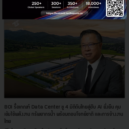
News
ประเทศไทย
เศรษฐกิจไทย
BOI รื้อเกณฑ์ Data Center ชู 4 มิติดันไทยสู่ฮับ AI ยั่งยืน คุม
เข้มใช้พลังงาน ทรัพยากรน้ำ พร้อมตอบโจทย์ชาติ และการจ้างงาน
ไทย