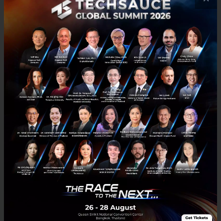
3 เรื่องที่ประเทศไทยต้อง Focus สร้างคน–นวัตกรรม–ปฏิรูป
ระบบราชการ เพื่อยกระดับขีดความสามารถประเทศ
นายอนุทิน ชาญวีรกูล นายกรัฐมนตรีและรัฐมนตรีว่าการกระทรวง
มหาดไทย กล่าวปาฐกถาพิเศษในหัวข้อ “ฝ่าวิกฤติ รับมือระเบียบโลก
ใหม่” ในงาน The INTANIA Forum...
สิงหาคม 6, 2026
| By
Techsauce Team
0