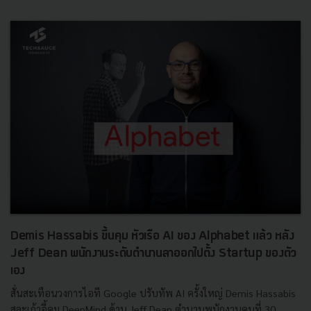
Demis Hassabis ขึ้นคุม หัวเรือ AI ของ Alphabet แล้ว หลัง
Jeff Dean พนักงานระดับตำนานลาออกไปตั้ง Startup ของตัว
เอง
สั่นสะเทือนวงการไอที Google ปรับทัพ AI ครั้งใหญ่ Demis Hassabis
สละเก้าอี้คุม DeepMind ด้าน Jeff Dean ตำนานพนักงานคนที่ 30