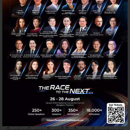
คุณลาร์ส นอร์ลิ่ง ประธานเจ้าหน้าที่บริหาร บริษัท โทเทิ่ล
แอ็คเซ็ส คอมมูนิเคชั่น จำกัด (มหาชน) หรือดีแทค ระบุว่า
คลื่น 1800 MHz ที่ได้จากการประมูลจะนำมาให้บริการ
อย่างต่อเนื่อง ทั้งในส่วนของลูกค้า 2G ที่มีฐานลูกค้าเป็น
จำนวนมาก และรวมถึงการนำคลื่นความถี่ดังกล่าวมาใช้
เพื่อเพิ่มประสิทธิภาพโครงข่ายบริการ 4G ตอบสนองความ
ต้องการการใช้งานอินเทอร์เน็ตบนมือถือที่เติบโตอย่าง
รวดเร็ว
“ดีแทคต้องขอขอบคุณรัฐบาล และ กสทช. สำหรับการจัด
ประมูลคลื่นความถี่ที่ประสบความสำเร็จโดยคำนึงถึงข้อคิด