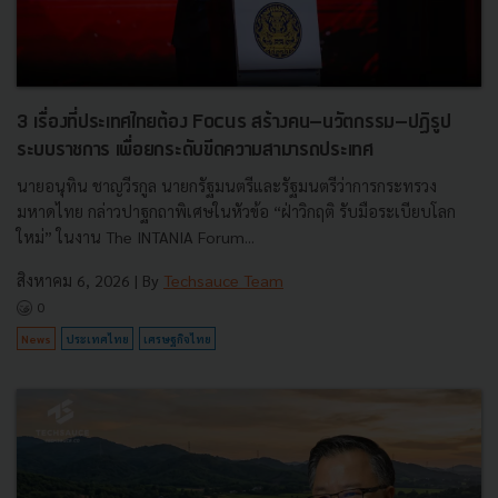
3 เรื่องที่ประเทศไทยต้อง Focus สร้างคน–นวัตกรรม–ปฏิรูป
ระบบราชการ เพื่อยกระดับขีดความสามารถประเทศ
นายอนุทิน ชาญวีรกูล นายกรัฐมนตรีและรัฐมนตรีว่าการกระทรวง
มหาดไทย กล่าวปาฐกถาพิเศษในหัวข้อ “ฝ่าวิกฤติ รับมือระเบียบโลก
ใหม่” ในงาน The INTANIA Forum...
สิงหาคม 6, 2026
| By
Techsauce Team
0
News
ประเทศไทย
เศรษฐกิจไทย