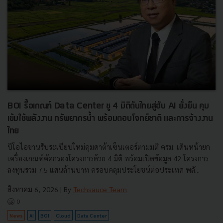
BOI รื้อเกณฑ์ Data Center ชู 4 มิติดันไทยสู่ฮับ AI ยั่งยืน คุม
เข้มใช้พลังงาน ทรัพยากรน้ำ พร้อมตอบโจทย์ชาติ และการจ้างงาน
ไทย
บีโอไอขานรับระเบียบใหม่คุมดาต้าเซ็นเตอร์ตามมติ ครม. เดินหน้ายก
เครื่องเกณฑ์คัดกรองโครงการด้วย 4 มิติ พร้อมเปิดข้อมูล 42 โครงการ
ลงทุนรวม 7.5 แสนล้านบาท ครอบคลุมประโยชน์ต่อประเทศ พลั...
สิงหาคม 6, 2026
| By
Techsauce Team
0
News
AI
BOI
Cloud
Data Center