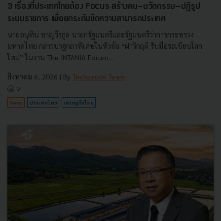
3 เรื่องที่ประเทศไทยต้อง Focus สร้างคน–นวัตกรรม–ปฏิรูป
ระบบราชการ เพื่อยกระดับขีดความสามารถประเทศ
นายอนุทิน ชาญวีรกูล นายกรัฐมนตรีและรัฐมนตรีว่าการกระทรวง
มหาดไทย กล่าวปาฐกถาพิเศษในหัวข้อ “ฝ่าวิกฤติ รับมือระเบียบโลก
ใหม่” ในงาน The INTANIA Forum...
สิงหาคม 6, 2026
| By
Techsauce Team
0
News
ประเทศไทย
เศรษฐกิจไทย