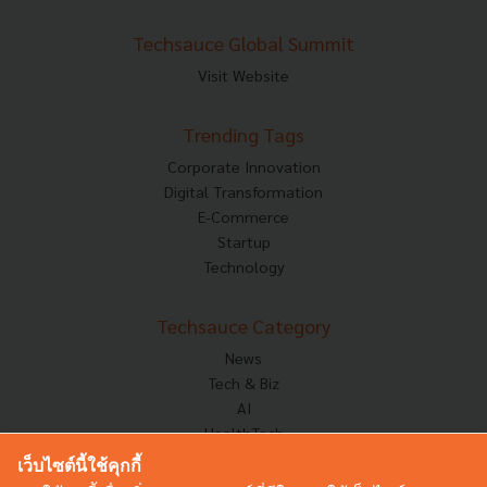
Techsauce Global Summit
Visit Website
Trending Tags
Corporate Innovation
Digital Transformation
E-Commerce
Startup
Technology
Techsauce Category
News
Tech & Biz
AI
HealthTech
Exec Insight
เว็บไซต์นี้ใช้คุกกี้
Corp Innov