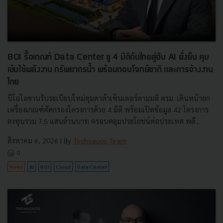
BOI รื้อเกณฑ์ Data Center ชู 4 มิติดันไทยสู่ฮับ AI ยั่งยืน คุม
เข้มใช้พลังงาน ทรัพยากรน้ำ พร้อมตอบโจทย์ชาติ และการจ้างงาน
ไทย
บีโอไอขานรับระเบียบใหม่คุมดาต้าเซ็นเตอร์ตามมติ ครม. เดินหน้ายก
เครื่องเกณฑ์คัดกรองโครงการด้วย 4 มิติ พร้อมเปิดข้อมูล 42 โครงการ
ลงทุนรวม 7.5 แสนล้านบาท ครอบคลุมประโยชน์ต่อประเทศ พลั...
สิงหาคม 6, 2026
| By
Techsauce Team
0
News
AI
BOI
Cloud
Data Center