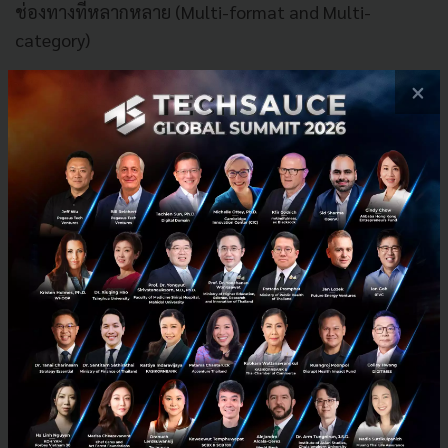
ช่องทางที่หลากหลาย (Multi-format and Multi-
category)
×
ซึ่งประกอบด้วย ห้างสรรพสินค้า ร้านขายสินค้าเฉพาะทาง
พลาซ่า ไฮเปอร์มาร์เก็ต ซูเปอร์มาร์เก็ต และร้านจําหน่าย
สินค้าดีไอวาย (DIY) ในประเทศไทย ทั้งยังมีการประกอบ
ธุรกิจในประเทศ เวียดนามและประเทศอิตาลี นอกจากนี้
ด้วยขนาดธุรกิจของเซ็นทรัล รีเทลและการที่ เซ็นทรัล
รีเทล ได้วางรากฐานการให้บริการ ผ่านแพลตฟอร์ม
Omni-channel มาอย่างยาวนาน
ประกอบกับกลยุทธ์ในการดําเนินงานที่จะพัฒนา
แพลตฟอร์ม Omni-channel อย่างต่อเนื่อง จะช่วยสงเสริม
ความสามารถในการแข่งขันของ เซ็นทรัล รีเทล และ
สามารถรับมือกับการเปลี่ยนแปลงของอุตสาหกรรมค้าปลีก
ในอนาคต ในขณะที่การดําเนินธุรกิจของ Robinson มี