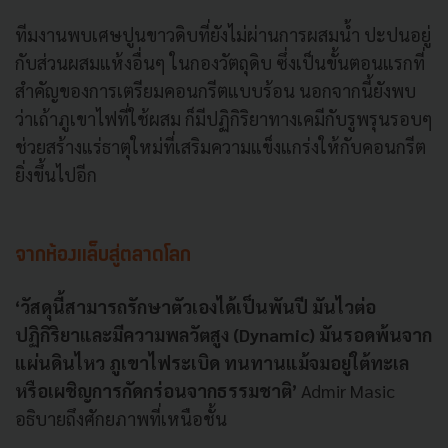
ทีมงานพบเศษปูนขาวดิบที่ยังไม่ผ่านการผสมน้ำ ปะปนอยู่
กับส่วนผสมแห้งอื่นๆ ในกองวัตถุดิบ ซึ่งเป็นขั้นตอนแรกที่
สำคัญของการเตรียมคอนกรีตแบบร้อน นอกจากนี้ยังพบ
ว่าเถ้าภูเขาไฟที่ใช้ผสม ก็มีปฏิกิริยาทางเคมีกับรูพรุนรอบๆ
ช่วยสร้างแร่ธาตุใหม่ที่เสริมความแข็งแกร่งให้กับคอนกรีต
ยิ่งขึ้นไปอีก
จากห้องแล็บสู่ตลาดโลก
‘วัสดุนี้สามารถรักษาตัวเองได้เป็นพันปี มันไวต่อ
ปฏิกิริยาและมีความพลวัตสูง (Dynamic) มันรอดพ้นจาก
แผ่นดินไหว ภูเขาไฟระเบิด ทนทานแม้จมอยู่ใต้ทะเล
หรือเผชิญการกัดกร่อนจากธรรมชาติ’
Admir Masic
อธิบายถึงศักยภาพที่เหนือชั้น