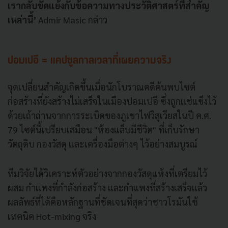
เรากลับขัดแย้งกับข้อความทางประวัติศาสตร์ที่สำคัญ
เหล่านี้’
Admir Masic กล่าว
ปอมเปอี = แคปซูลกาลเวลาที่เผยความจริง
จุดเปลี่ยนสำคัญเกิดขึ้นเมื่อนักโบราณคดีค้นพบไซต์
ก่อสร้างที่ยังสร้างไม่เสร็จในเมืองปอมเปอี ซึ่งถูกแช่แข็งไว้
ด้วยเถ้าถ่านจากการระเบิดของภูเขาไฟวิสุเวียสในปี ค.ศ.
79 ไซต์นี้เปรียบเสมือน "ห้องแล็บมีชีวิต" ที่เก็บรักษา
วัตถุดิบ กองวัสดุ และเครื่องมือต่างๆ ไว้อย่างสมบูรณ์
ทีมวิจัยได้วิเคราะห์ตัวอย่างจากกองวัสดุแห้งที่เตรียมไว้
ผสม กำแพงที่กำลังก่อสร้าง และกำแพงที่สร้างเสร็จแล้ว
ผลลัพธ์ที่ได้คือหลักฐานที่ชัดเจนที่สุดว่าชาวโรมันใช้
เทคนิค Hot-mixing จริง