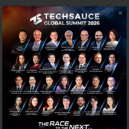
ด้วยวิสัยทัศน์ที่จะนำภูมิปัญญาโบราณมาแก้ปัญหาโลกยุค
×
ใหม่ Admir Masic ได้ก่อตั้งบริษัท DMAT สตาร์ทอัพที่จะ
นำบทเรียนจากคอนกรีตโรมันมาสร้างคอนกรีตยุคใหม่ที่
มีอายุการใช้งานยาวนาน
‘ประเด็นสำคัญคือ คอนกรีตโรมันนั้นทนทาน รักษาตัว
เองได้ และเป็นระบบที่มีพลวัต’
Masic ทิ้งท้าย
‘กระบวนการที่รูพรุนในเถ้าภูเขาไฟถูกเติมเต็มด้วยการ
ตกผลึกใหม่ คือกระบวนการในฝันที่เราต้องการถ่ายทอด
ลงสู่วัสดุสมัยใหม่ เราต้องการวัสดุที่สามารถฟื้นฟูตัวเอง
ได้’
ที่มา:
Goodnewsnetwork.org
News
MIT
Startup
Science
History
Deep Tech
Innovation
Engineering