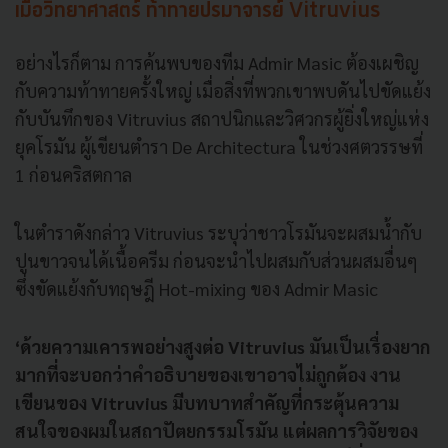
เมื่อวิทยาศาสตร์ ท้าทายปรมาจารย์ Vitruvius
อย่างไรก็ตาม การค้นพบของทีม Admir Masic ต้องเผชิญ
กับความท้าทายครั้งใหญ่ เมื่อสิ่งที่พวกเขาพบดันไปขัดแย้ง
กับบันทึกของ Vitruvius สถาปนิกและวิศวกรผู้ยิ่งใหญ่แห่ง
ยุคโรมัน ผู้เขียนตำรา De Architectura ในช่วงศตวรรษที่
1 ก่อนคริสตกาล
ในตำราดังกล่าว Vitruvius ระบุว่าชาวโรมันจะผสมน้ำกับ
ปูนขาวจนได้เนื้อครีม ก่อนจะนำไปผสมกับส่วนผสมอื่นๆ
ซึ่งขัดแย้งกับทฤษฎี Hot-mixing ของ Admir Masic
‘ด้วยความเคารพอย่างสูงต่อ Vitruvius มันเป็นเรื่องยาก
มากที่จะบอกว่าคำอธิบายของเขาอาจไม่ถูกต้อง
งาน
เขียนของ Vitruvius มีบทบาทสำคัญที่กระตุ้นความ
สนใจของผมในสถาปัตยกรรมโรมัน แต่ผลการวิจัยของ