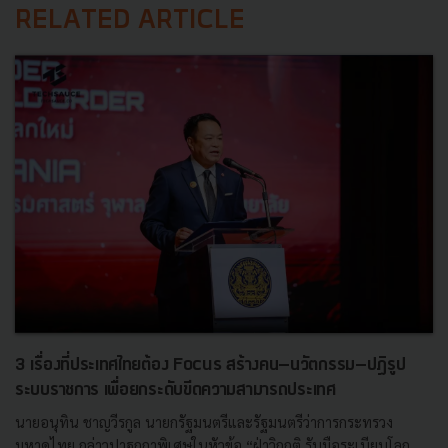
RELATED ARTICLE
3 เรื่องที่ประเทศไทยต้อง Focus สร้างคน–นวัตกรรม–ปฏิรูป
ระบบราชการ เพื่อยกระดับขีดความสามารถประเทศ
นายอนุทิน ชาญวีรกูล นายกรัฐมนตรีและรัฐมนตรีว่าการกระทรวง
มหาดไทย กล่าวปาฐกถาพิเศษในหัวข้อ “ฝ่าวิกฤติ รับมือระเบียบโลก