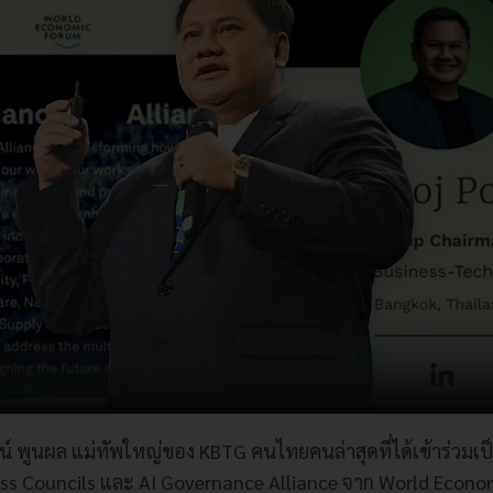
จน์ พูนผล แม่ทัพใหญ่ของ KBTG คนไทยคนล่าสุดที่ได้เข้าร่วมเป
ss Councils และ AI Governance Alliance จาก World Econo