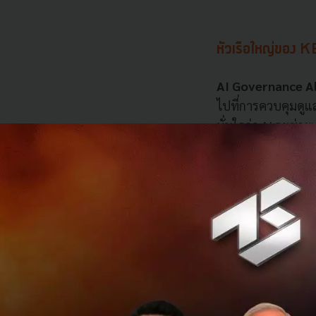
หัวเรือใหญ่ของ K
AI Governance Al
ไปที่การควบคุมดูแ
มั่นใจว่า AI จะช่
โดยจะทำงานร่วมกั
เงินและการเงินกา
ห่วงโซ่อุปทาน เพ
“ผมรู้สึกตื่นเต้นท
ของ World Economic
ต่างๆ หวังว่าจะได้ม
ผลกระทบที่ครอบคลุ