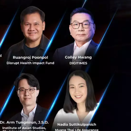
ุนลงทุนด้าน
โลยีกว่า 140 แห่ง
่น Opn, FinAccel,
้นการลงทุนในบริษัท
งใต้ โดยกองทุนนี้
ละการเรียนรู้ของ
กสูตรกว่า 1,500 คน
lub ชมรมทาง
าขาอาชีพ ทั้งด้าน