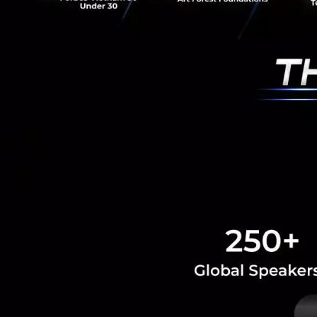
อ้างอิง:
initiative
News
kbtg
forbes
wo
RELATED A