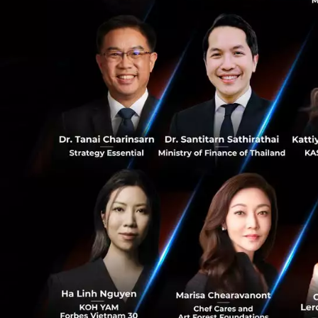
สหรัฐ
0
นอกจากบทบาทใน KB
เทคโนโลยีถึง 7 กอง
0
ใน 16 ประเทศทั่วโล
Carsome และ Dar
ล่าสุด คุณเรืองโรจ
HealthTech ชั้นนำ
เป็นส่วนหนึ่งของ 
ไทย ซึ่งมีผู้บริห
นับตั้งแต่ก่อตั้งในป
คุณเรืองโรจน์ยังเ
วิชาการที่รวบรวม
ธุรกิจ สื่อสร้างส