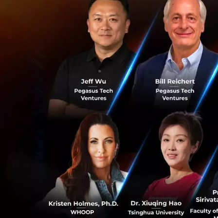
Linkedin ส่วนตัว
Forbes Business
ของธุรกิจที่มีความน
อยู่ในธุรกิจที่มีร
และต้องได้รับกา
ในฐานะสมาชิกจะมีสิ
ประสบความสำเร็จคน
ธุรกิจและความร่วม
ตามข้อมูลจาก Forb
ธนาคารกสิกรไทย ซึ
ใต้ ได้ก้าวขึ้นสู
เจ้าหน้าที่บริหาร
คน ใน 4 ประเทศ ได