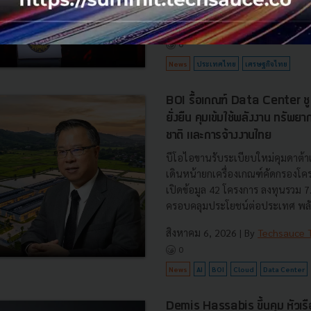
รับมือระเบียบโลกใหม่” ในงาน The
สิงหาคม 6, 2026
| By
Techsauce
0
News
ประเทศไทย
เศรษฐกิจไทย
BOI รื้อเกณฑ์ Data Center ชู 4
ยั่งยืน คุมเข้มใช้พลังงาน ทรัพ
ชาติ และการจ้างงานไทย
บีโอไอขานรับระเบียบใหม่คุมดาต้า
เดินหน้ายกเครื่องเกณฑ์คัดกรองโคร
เปิดข้อมูล 42 โครงการ ลงทุนรวม 
ครอบคลุมประโยชน์ต่อประเทศ พลั.
สิงหาคม 6, 2026
| By
Techsauce
0
News
AI
BOI
Cloud
Data Center
Demis Hassabis ขึ้นคุม หัวเ