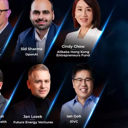
ั้ง และผู้บริหาร
ls Members จะต้อง
00 ดอลลาร์สหรัฐ
้นำธุรกิจที่
ะตูสู่โอกาสทาง
โนโลยีในเครือ
เชียตะวันออกเฉียง
ยงานตรงต่อประธาน
ลยีมากกว่า 2,500
่า 300 ล้านดอลลาร์