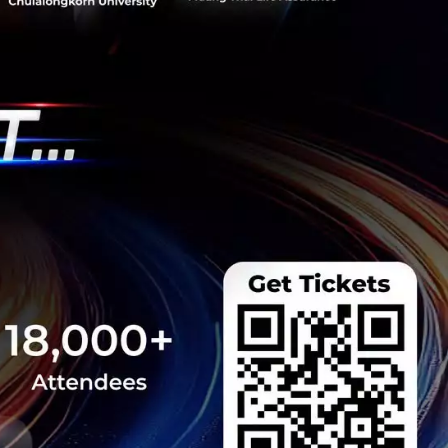
s สร้างคน–
พื่อยกระดับขีดความ
ีและรัฐมนตรีว่าการ
ษในหัวข้อ “ฝ่าวิกฤติ