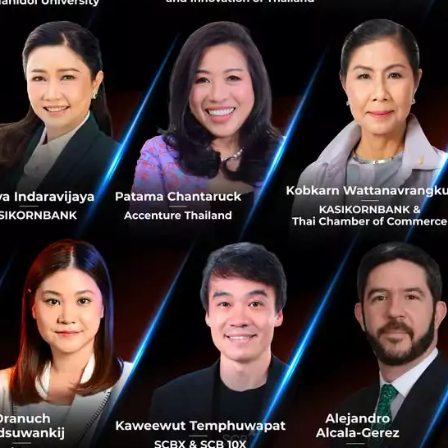
TG และธนาคารกสิกรไทยแล้ว คุณเรืองโรจน์ยังบริหารกองท
ทุน ซึ่งลงทุนในบริษัทสตาร์ทอัพและธุรกิจร่วมลงทุนด้านเทคโน
ก โดยมีบริษัทระดับยูนิคอร์นมากมายที่อยู่ภายใต้การลงทุน เช
winbox
น์ได้เปิดตัวกองทุนที่ 7 “Disrupt Health Impact Fund” มุ่งเน
ระดับโลก เพื่อผลักดันการเติบโตในภูมิภาคเอเชียตะวันออกเฉีย
Disrupt Technology Venture บริษัทชั้นนำด้านการพัฒนาผู้นำแ
าร นักสร้างนวัตกรรม และนักลงทุนแถวหน้าของประเทศสำเร็จหลั
ี 2555
ป็นผู้ร่วมก่อตั้งและคณบดีร่วมของ House Of Wisdom (HOW) c
ผู้นำระดับสูงสุด 300 คนของประเทศไทย ครอบคลุมหลากหลายส
รรค์ ศิลปะ ผลกระทบทางสังคม และภาครัฐ