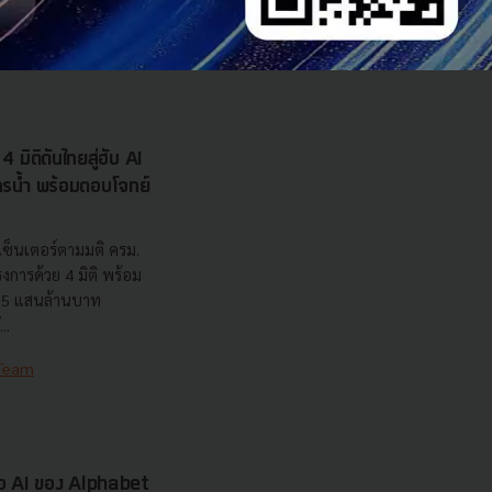
 INTANIA Forum...
 Team
 มิติดันไทยสู่ฮับ AI
ยากรน้ำ พร้อมตอบโจทย์
เซ็นเตอร์ตามมติ ครม.
งการด้วย 4 มิติ พร้อม
7.5 แสนล้านบาท
..
 Team
รือ AI ของ Alphabet