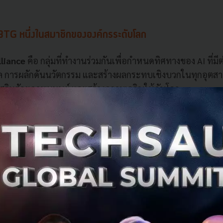
BTG หนึ่งในสมาชิกขององค์กรระดับโลก
liance
คือ กลุ่มที่ทำงานร่วมกันเพื่อกำหนดทิศทางของ AI ที่มีต
ล การผลักดันนวัตกรรม และสร้างผลกระทบเชิงบวกในทุกอุตสาห
วยเสริมศักยภาพมนุษย์ และสร้างความเจริญให้กับโลก
บทีมต่างๆ ของ World Economic Forum เช่น ความปลอดภัยไ
รคลัง สุขภาพและการดูแลสุขภาพ ธรรมชาติและภูมิอากาศ อุตส
ื่อใช้ประโยชน์จากความเชี่ยวชาญที่หลากหลายในการรับมือกั
ี่ได้เป็นส่วนหนึ่งของพันธมิตรกำกับดูแลปัญญาประดิษฐ์ (AI Gove
 Forum ซึ่งมุ่งเน้นไปที่โครงการริเริ่มการเปลี่ยนแปลง AI ส
ีส่วนร่วมอย่างจริงจังในกลุ่มทำงานนี้ เพื่อผลักดันนวัตกรรม AI 
ม เพื่อความเจริญรุ่งเรืองของโลก”
คุณกระทิง เรืองโรจน์ พูนผ