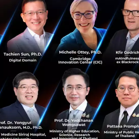
 Councils Members
ประกอบไปด้วยสมาชิกที่เป็นเจ้าของ ผู้ก่อต
่าเชื่อถือ โดยผู้ที่จะได้เข้าไปอยู่ใน Forbes Business Counci
ายได้ 500,000 ดอลลาร์สหรัฐต่อปี หรือได้รับเงินทุนสะสม 500,0
รตรวจสอบโดยคณะกรรมการคัดเลือกของ Forbes
ทธิ์เข้าถึงแพลตฟอร์มที่สามารถเชื่อมต่อกับผู้ประกอบการและผู
อื่นๆ ที่มีความสนใจและเป้าหมายเดียวกัน ถือเป็นการเปิดปร
มือใหม่ๆ
es ระบุว่า คุณเรืองโรจน์ พูนผล ประธานกลุ่ม KBTG บริษัทเทค
่งเป็นหนึ่งในธนาคารพาณิชย์ที่ใหญ่ที่สุดในประเทศไทยและเอ
่ตำแหน่งผู้บริหารระดับสูง 5 อันดับแรกของธนาคารกสิกรไทย รา
 โดยเขารับผิดชอบบริหาร KBTG บริษัทที่มีพนักงานด้านเทคโนโ
้แก่ ไทย เวียดนาม จีน และอินโดนีเซีย ด้วยงบประมาณต่อปีกว