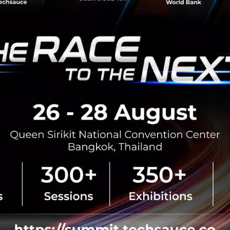
s.weforum
,
councils.forbes
rld-economic-forum
AI Governance Alliance
Forbes Business Councils
No comment
RTICLE
3 เรื่องที่ประเทศไทยต้อง Focu
นวัตกรรม–ปฏิรูประบบราชการ เ
สามารถประเทศ
นายอนุทิน ชาญวีรกูล นายกรัฐมนตร
กระทรวงมหาดไทย กล่าวปาฐกถาพิเศ