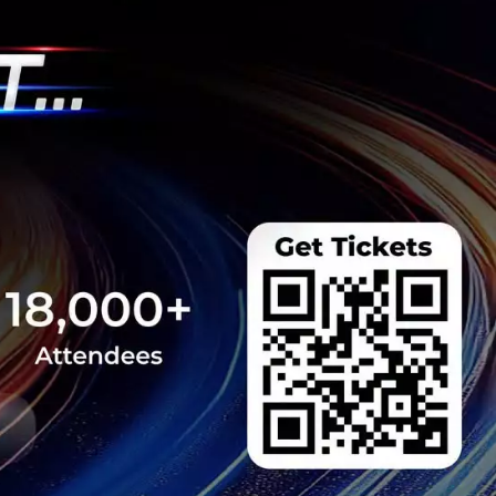
 มิติดันไทยสู่ฮับ AI
ยากรน้ำ พร้อมตอบโจทย์
เซ็นเตอร์ตามมติ ครม.
งการด้วย 4 มิติ พร้อม
7.5 แสนล้านบาท
..
 Team
รือ AI ของ Alphabet
นระดับตำนานลาออกไป
ทัพ AI ครั้งใหญ่ Demis
 ด้าน Jeff Dean ตำนาน