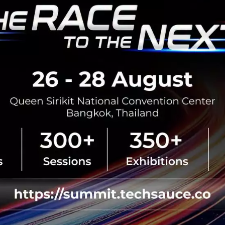
BOI รื้อเกณฑ์ Data Center ชู 4
ยั่งยืน คุมเข้มใช้พลังงาน ทรัพ
ชาติ และการจ้างงานไทย
บีโอไอขานรับระเบียบใหม่คุมดาต้า
เดินหน้ายกเครื่องเกณฑ์คัดกรองโคร
เปิดข้อมูล 42 โครงการ ลงทุนรวม 
ครอบคลุมประโยชน์ต่อประเทศ พลั.
สิงหาคม 6, 2026
| By
Techsauce
0
News
AI
BOI
Cloud
Data Center
Demis Hassabis ขึ้นคุม หัวเ
แล้ว หลัง Jeff Dean พนักงา
ตั้ง Startup ของตัวเอง
สั่นสะเทือนวงการไอที Google ปรับ
Hassabis สละเก้าอี้คุม DeepMind