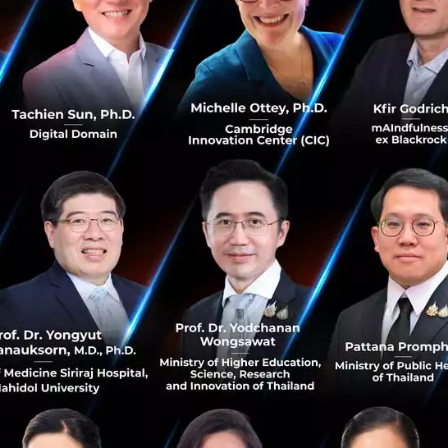
รัพย์ ไทยพาณิชย์ จำกัด” (SCBS) เป็นผู้ถือหุ้นใหญ่ รับหน้าที
ในการเป็นพันธมิตรทางธุรกิจในการสร้างธุรกิจร่วมกัน รวมถึงส
ัล (Digital Asset Ecosystem) ที่มี Digital Asset Exchange เป็
Ecosystem ในระดับประเทศให้มีความแข็งแกร่งและเติบโตต่อ
ธุรกรรมการซื้อขายหุ้นจะอยู่ภายใต้การปฏิบัติตามหลักเกณฑ์ขอ
น ธนาคารแห่งประเทศไทย สำนักงานคณะกรรมการกำกับหลักทรัพย
มีเงื่อนไขว่าผลการสอบทานธุรกิจ (Due Diligence) ของ Bitkub
ี่น่าพอใจ และคู่สัญญาได้ปฏิบัติตามเงื่อนไขที่ระบุในสัญญาซ
สิ้นภายในไตรมาสแรกของปี 2565
kub