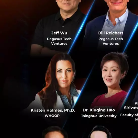
โดยมี “บริษัทหลักท
ร่วมกับ “Bitkub” 
ด้านสินทรัพย์ดิจิท
พื้นฐานสำคัญของ 
ทั้งนี้ การเข้าทำ
ที่เกี่ยวข้อง เช่
ตลาดหลักทรัพย์ โดย
สาระสำคัญต้องเป็นท
โดยคาดว่าจะเสร็จ
1
News
SCBS
SCBX
Bit