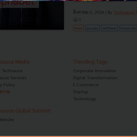
พนักงานคนที่ 30 ประกาศลาออกตั้งบ
สิงหาคม 6, 2026
| By
Techsauce
0
News
google
Jeff Dean
Demis Has
sauce Media
Trending Tags
 Techsauce
Corporate Innovation
auce Services
Digital Transformation
y Policy
E-Commerce
ทความ
Startup
Technology
sauce Global Summit
 Website