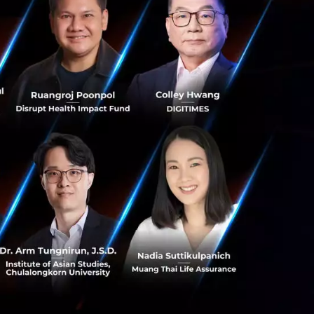
s สร้างคน–
พื่อยกระดับขีดความ
ีและรัฐมนตรีว่าการ
ษในหัวข้อ “ฝ่าวิกฤติ
 INTANIA Forum...
 Team