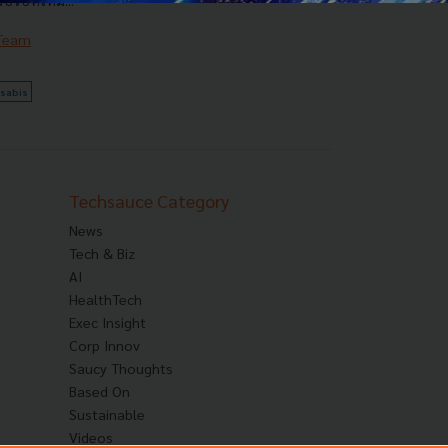
ริษัทใหม่...
 Team
sabis
Techsauce Category
News
Tech & Biz
AI
HealthTech
Exec Insight
Corp Innov
Saucy Thoughts
Based On
Sustainable
Videos