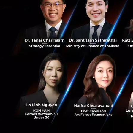
401
RELATED A