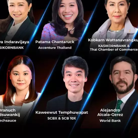
No comment
RTICLE
3 เรื่องที่ประเทศไทยต้อง Focu
นวัตกรรม–ปฏิรูประบบราชการ เ
สามารถประเทศ
นายอนุทิน ชาญวีรกูล นายกรัฐมนตร
กระทรวงมหาดไทย กล่าวปาฐกถาพิเศ
รับมือระเบียบโลกใหม่” ในงาน The
สิงหาคม 6, 2026
| By
Techsauce
0
News
ประเทศไทย
เศรษฐกิจไทย