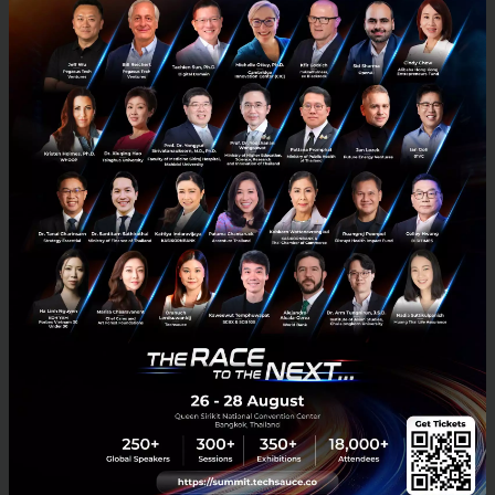
3 เรื่องที่ประเทศไทยต้อง Focus สร้างคน–นวัตกรรม–ปฏิรูป
ระบบราชการ เพื่อยกระดับขีดความสามารถประเทศ
นายอนุทิน ชาญวีรกูล นายกรัฐมนตรีและรัฐมนตรีว่าการกระทรวง
มหาดไทย กล่าวปาฐกถาพิเศษในหัวข้อ “ฝ่าวิกฤติ รับมือระเบียบโลก
ใหม่” ในงาน The INTANIA Forum...
สิงหาคม 6, 2026
| By
Techsauce Team
0
News
ประเทศไทย
เศรษฐกิจไทย