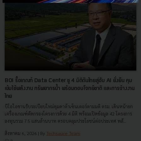
BOI รื้อเกณฑ์ Data Center ชู 4 มิติดันไทยสู่ฮับ AI ยั่งยืน คุม
เข้มใช้พลังงาน ทรัพยากรน้ำ พร้อมตอบโจทย์ชาติ และการจ้างงาน
ไทย
บีโอไอขานรับระเบียบใหม่คุมดาต้าเซ็นเตอร์ตามมติ ครม. เดินหน้ายก
เครื่องเกณฑ์คัดกรองโครงการด้วย 4 มิติ พร้อมเปิดข้อมูล 42 โครงการ
ลงทุนรวม 7.5 แสนล้านบาท ครอบคลุมประโยชน์ต่อประเทศ พลั...
สิงหาคม 6, 2026
| By
Techsauce Team
0