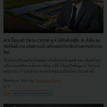
BOI รื้อเกณฑ์ Data Center ชู 4 มิติดันไทยสู่ฮับ AI ยั่งยืน คุม
เข้มใช้พลังงาน ทรัพยากรน้ำ พร้อมตอบโจทย์ชาติ และการจ้างงาน
ไทย
บีโอไอขานรับระเบียบใหม่คุมดาต้าเซ็นเตอร์ตามมติ ครม. เดินหน้ายก
เครื่องเกณฑ์คัดกรองโครงการด้วย 4 มิติ พร้อมเปิดข้อมูล 42 โครงการ
ลงทุนรวม 7.5 แสนล้านบาท ครอบคลุมประโยชน์ต่อประเทศ พลั...
สิงหาคม 6, 2026
| By
Techsauce Team
0
News
AI
BOI
Cloud
Data Center