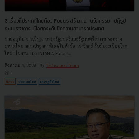
3 เรื่องที่ประเทศไทยต้อง Focus สร้างคน–นวัตกรรม–ปฏิรูป
ระบบราชการ เพื่อยกระดับขีดความสามารถประเทศ
นายอนุทิน ชาญวีรกูล นายกรัฐมนตรีและรัฐมนตรีว่าการกระทรวง
มหาดไทย กล่าวปาฐกถาพิเศษในหัวข้อ “ฝ่าวิกฤติ รับมือระเบียบโลก
ใหม่” ในงาน The INTANIA Forum...
สิงหาคม 6, 2026
| By
Techsauce Team
0
News
ประเทศไทย
เศรษฐกิจไทย