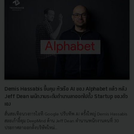
Demis Hassabis ขึ้นคุม หัวเรือ AI ของ Alphabet แล้ว หลัง
Jeff Dean พนักงานระดับตำนานลาออกไปตั้ง Startup ของตัว
เอง
สั่นสะเทือนวงการไอที Google ปรับทัพ AI ครั้งใหญ่ Demis Hassabis
สละเก้าอี้คุม DeepMind ด้าน Jeff Dean ตำนานพนักงานคนที่ 30
ประกาศลาออกตั้งบริษัทใหม่...