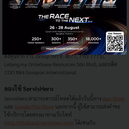
Kang (CFO) และ Paul Copplestone (CTO) จดทะเบียนใน
ประเทศมาเลเซียเมื่อเดือนมีนาคม 2558 ปัจจุบันดำเนิน
ธุรกิจในประเทศมาเลเซีย สิงคโปร์ และไทย บริษัทเพิ่งได้
รับเงินสนับสนุนในการดำเนินธุรกิจ Series A มากกว่า 2
ล้านเหรียญสหรัฐจากกลุ่มนักลงทุน Golden Gate
Ventures และ Cradle Seed ก่อนหน้านี้บริษัทได้รับเงิน
ลงทุนจาก YTL Group (MYX: 4677, TYO: 1773),
Lelong.my (Interbase Resources Sdn Bhd), และอดีต
COO ของ Groupon International
ลองใช้ ServisHero
ServisHero สามารถดาวน์โหลดได้แล้ววันนี้ทาง
App Store
และ
Google Play Store
นอกจากนี้ ผู้ใช้สามารถส่งคำขอ
ใช้บริการโดยตรงมาทางเว็บไซท์
http://thailand.servishero.com
ได้เช่นกัน