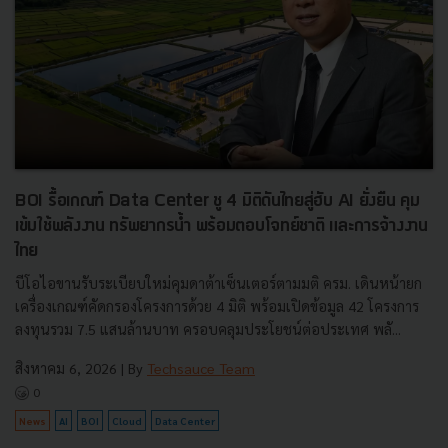
BOI รื้อเกณฑ์ Data Center ชู 4 มิติดันไทยสู่ฮับ AI ยั่งยืน คุม
เข้มใช้พลังงาน ทรัพยากรน้ำ พร้อมตอบโจทย์ชาติ และการจ้างงาน
ไทย
บีโอไอขานรับระเบียบใหม่คุมดาต้าเซ็นเตอร์ตามมติ ครม. เดินหน้ายก
เครื่องเกณฑ์คัดกรองโครงการด้วย 4 มิติ พร้อมเปิดข้อมูล 42 โครงการ
ลงทุนรวม 7.5 แสนล้านบาท ครอบคลุมประโยชน์ต่อประเทศ พลั...
สิงหาคม 6, 2026
| By
Techsauce Team
0
News
AI
BOI
Cloud
Data Center