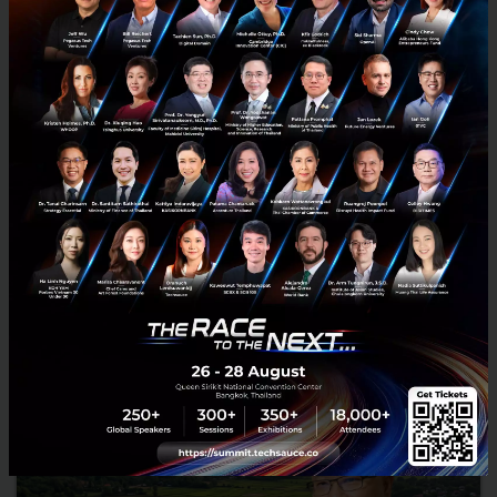
3 เรื่องที่ประเทศไทยต้อง Focus สร้างคน–นวัตกรรม–ปฏิรูป
ระบบราชการ เพื่อยกระดับขีดความสามารถประเทศ
นายอนุทิน ชาญวีรกูล นายกรัฐมนตรีและรัฐมนตรีว่าการกระทรวง
มหาดไทย กล่าวปาฐกถาพิเศษในหัวข้อ “ฝ่าวิกฤติ รับมือระเบียบโลก
ใหม่” ในงาน The INTANIA Forum...
สิงหาคม 6, 2026
| By
Techsauce Team
0
News
ประเทศไทย
เศรษฐกิจไทย