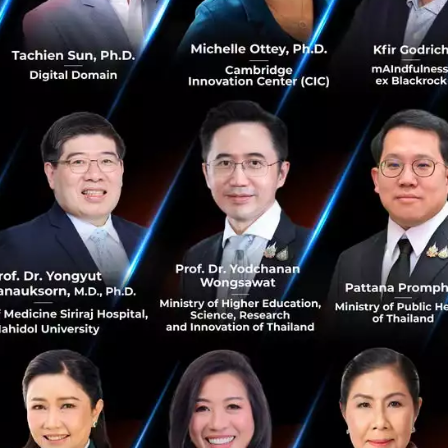
คโลหิตเพื่อศูนย์บริการโลหิตแห่งชาติ สภากาชาดไทย เพื่อร
สำรอง ผ่านห้องรับบริจาคโลหิตที่เดอะมอลล์ทุกสาขา จำนวน
 จากผู้มีจิตศรัทธากว่า 5,000 คน ในระยะเวลา 30 วัน
าครองชีพ และมอบถุงยังชีพชุดกำลังใจเพื่อบรรเทาความเดือ
โครงการต่าง ๆ ของกระทรวงพาณิชย์
ณิชย์ลดราคาข้าว ช่วยประชาชน” ร่วมลดราคาข้าว สูงสุด 50
ณิชย์ลดราคา ช่วยประชาชน” ร่วมปรับลดราคาสินค้าอุปโภค บร
ำรงชีพใน 6 กลุ่มสินค้า สูงสุด 50% จำนวนกว่า 3,000 รายการ
ุนเพิ่มเติมด้วยการจัดรายการลดราคาสินค้า ในราคาพิเศษสุด 
ปี 2563
ุงยังชีพชุดกำลังใจเพื่อบรรเทาความเดือดร้อนแก่ประชาชนใน
หานคร จำนวน 5,000 ชุด
ิดชอบต่อองค์กรและสังคม ด้วยมาตรการช่วยเหลือพนักงานในเค
โยบายเลิกจ้าง และช่วยเหลือพนักงานที่มีภาระครอบครัว ให้การก
้ย และดูแลช่วยเหลือค่ารักษาพยาบาล
หลือผู้เช่า และผู้ประกอบการร้านค้าของทุกศูนย์การค้า และห้