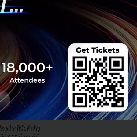
นวาระแห่ง
ลเท่านั้น
วามร่วมมือ
ระเทศ เพราะ
วะเศรษฐกิจ
วิด -19
จอย่างมีนัยสำคัญ
จ GDP มีเกณฑ์ที่