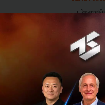
โครงการสนับส
-บริโภคที่จ
โครงการเดอะม
จากพันธมิตรธ
โครงการมอบเ
โรงพยาบาลจุ
โครงการมอบอา
พยาบาล จำนว
โครงการถุงยั
10,000 ชุด
โครงการความ
กล่อง เพื่อเ
โครงการเดอะม
เครื่องช่วย
โรงพยาบาลเท