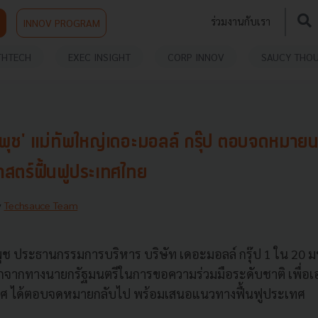
ร่วมงานกับเรา
INNOV PROGRAM
THTECH
EXEC INSIGHT
CORP INNOV
SAUCY THO
ัมพุช' แม่ทัพใหญ่เดอะมอลล์ กรุ๊ป ตอบจดหมา
สตร์ฟื้นฟูประเทศไทย
y
Techsauce Team
ุช ประธานกรรมการบริหาร บริษัท เดอะมอลล์ กรุ๊ป 1 ใน 20 มห
กจากทางนายกรัฐมนตรีในการขอความร่วมมือระดับชาติ เพื่อ
เทศ ได้ตอบจดหมายกลับไป พร้อมเสนอแนวทางฟื้นฟูประเทศ