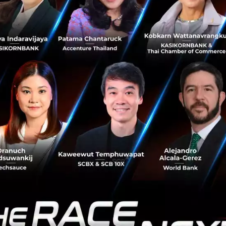
ดอะมอลล์ กรุ๊ป โดยมีมาตรการไม่เก็บค่าเช่าในช่วงปิดบริกา
ิดบริการ เพื่อช่วยเหลือผู้เช่า และผู้ประกอบการร้านค้ากว่า 1
เหลือภาคเกษตรกรรม ภาคการประมง ภาคธุรกิจแปรรูป และ S
อลล์ กรุ๊ป มีความห่วงใยในการระบายสินค้าต่าง ๆ เพื่อทั้งกา
รส่งออก ได้มีบทบาทการเป็นแกนกลางในการผนึกความร่วมมื
รีเทลทั่วประเทศ ผ่านสมาคมค้าปลีกไทย สมาคมศูนย์การค้าไทย 
การจำหน่ายเพื่อระบายสินค้าภาคเกษตรกรรม ภาคอุตสาหกรร
น OTOP ตลอดจน SME ตลอดทั้งปี โดยบริษัท เดอะมอลล์ กรุ๊ป ไ
 เดอะมอลล์รวมใจ THE MALL TOGETHER MARKET ทุกสาขา 
ือนพฤษภาคม ศกนี้เป็นต้นไป
อะมอลล์ กรุ๊ป ในการฟื้นฟูประเทศไทยหลัง COVID-19