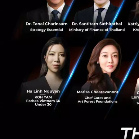
0
สาขาในเครือเ
ค่าเช่าหลังเป
โครงการช่วย
บริษัท เดอะม
ประเทศและกา
การภาคธุรกิจ
เป็นช่องทาง
วิสาหกิจชุมช
โครงการตลาด
การตั้งแต่เด
ข้อเสนอของทางเด