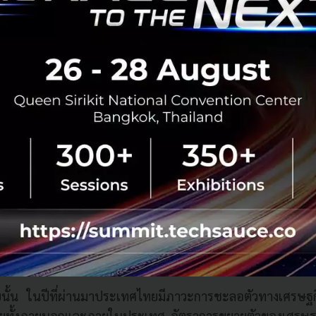
หน้าประเทศไทยภายหลังวิกฤติโควิด -19 เป็
สำคัญยิ่ง มิได้เป็นเพียงความท้าทายของรัฐบา
นอีกความท้าทาย และบทพิสูจน์ในพลังแห่งค
คน ที่จะร่วมฟื้นฟูเศรษฐกิจและสังคมของป
รทัดฐานใหม่ NEW NORMAL ที่เกิดขึ้นในภา
างรุนแรงต่อมวลมนุษยชาติภายหลังวิกฤติโค
ั้น ในปีที่ผ่านมาประเทศไทยมีภาวะการชะลอตัวทางเศรษฐกิ
ัยทั้งภายนอกและภายในประเทศ อัตราการขยายตัวของเศรษฐกิ