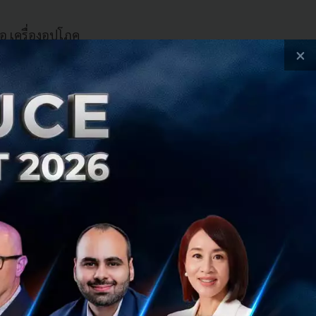
อ เครื่องอุปโภค
×
าท
ื่อระดมการบริจาค
พทย์
 โรงพยาบาลศิริราช
ถาบันบำราศนราดูร
กสาขา ให้แก่ โรง
งพยาบาล จำนวนรวม
กล่องจำนวน 5,000
จาคเพื่อจัดซื้อ
หาราชนครราชสีมา
ุรนารี