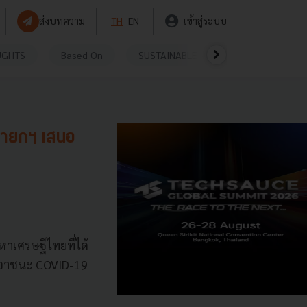
ส่งบทความ
TH
EN
เข้าสู่ระบบ
UGHTS
Based On
SUSTAINABLE
VIDEOS
P
ยนายกฯ เสนอ
าเศรษฐีไทยที่ได้
เอาชนะ COVID-19