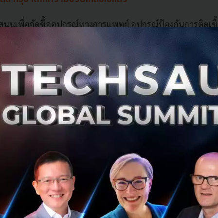
นุนเพื่อจัดซื้ออุปกรณ์ทางการแพทย์ อุปกรณ์ป้องกันการติดเชื้
ำเป็นในการดำรงชีพ และอาหาร รวมมูลค่ากว่า 30 ล้านบ
อลล์ กรุ๊ป - รพ.ราชวิถี รวมใจเพื่อคนไทย ปลอดโควิด-19 เพ
ุรกิจ ลูกค้า และประชาชนทั่วไป เพื่อจัดซื้ออุปกรณ์ทางการแ
งินสนับสนุน ผ่านฯพณฯ นายกรัฐมนตรี แก่ 5 โรงพยาบาลหลัก
ฬาลงกรณ์ โรงพยาบาลรามาธิบดี โรงพยาบาลราชวิถี และส
หารกล่องจากครัวน้ำใจ โดยกูร์เม่ต์มาร์เก็ต ของเดอะมอลล์ทุ
นรวม 30,000 กล่อง เป็นเวลา 30 วัน
งชีพชุดกำลังใจ อันประกอบด้วยสินค้าอุปโภค-บริโภค แก่โร
ร่วมมือกับพันธมิตรธุรกิจร้านอาหารกว่า 30 ร้าน มอบอาหาร
ป็นกำลังใจแก่บุคลากรทางการแพทย์
อลล์ บ้านของคนโคราช เพื่อต่อลมหายใจ ด้วยการระดมการบริ
หายใจแก่ 3 โรงพยาบาลในจังหวัดนครราชสีมา โรงพยาบาลม
พรัตน์นครราชสีมา และโรงพยาบาลมหาวิทยาลัยเทคโนโลยีส