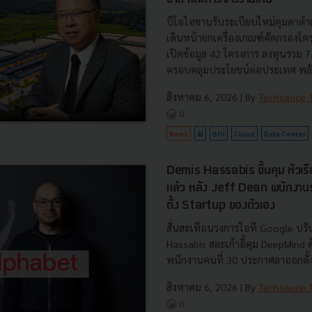
บีโอไอขานรับระเบียบใหม่คุมดาต้า
เดินหน้ายกเครื่องเกณฑ์คัดกรองโคร
เปิดข้อมูล 42 โครงการ ลงทุนรวม 
ครอบคลุมประโยชน์ต่อประเทศ พลั.
สิงหาคม 6, 2026
| By
Techsauce
0
News
AI
BOI
Cloud
Data Center
Demis Hassabis ขึ้นคุม หัวเ
แล้ว หลัง Jeff Dean พนักงา
ตั้ง Startup ของตัวเอง
สั่นสะเทือนวงการไอที Google ปรับ
Hassabis สละเก้าอี้คุม DeepMind
พนักงานคนที่ 30 ประกาศลาออกตั้งบ
สิงหาคม 6, 2026
| By
Techsauce
0