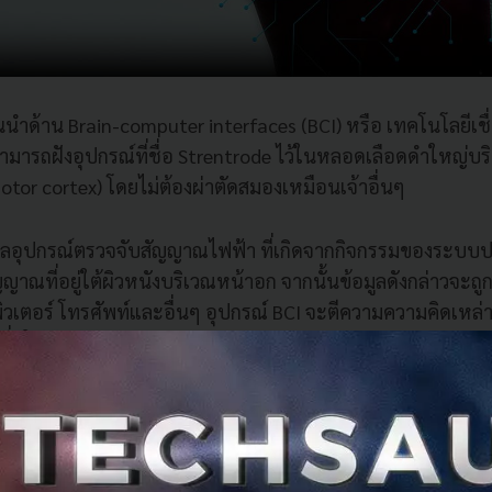
้นนำด้าน Brain-computer interfaces (BCI) หรือ เทคโนโลยีเช
สามารถฝังอุปกรณ์ที่ชื่อ Strentrode ไว้ในหลอดเลือดดำใหญ่บริเ
motor cortex) โดยไม่ต้องผ่าตัดสมองเหมือนเจ้าอื่นๆ
ูลอุปกรณ์ตรวจจับสัญญาณไฟฟ้า ที่เกิดจากกิจกรรมของระบ
ัญญาณที่อยู่ใต้ผิวหนังบริเวณหน้าอก จากนั้นข้อมูลดังกล่าวจะถู
เตอร์ โทรศัพท์และอื่นๆ อุปกรณ์ BCI จะตีความความคิดเหล่า
่ผู้ใช้ต้องการ
ามารถในการควบคุมเพียงใช้ความคิดโดยไม่ต้องใช้มือเลยแม้แต่น
หรับผู้ที่เป็นอัมพาตหรือมีอาการอื่นๆ เช่น โรคกล้ามเนื้ออ่อนแ
่างกายได้