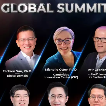
้นด้วย ChatGPT และ Vision Pro
กำลังก้าวไปอีกขั้น และอยู่ในระหว่างการทดลองการผสานรวม
ให้ผู้ป่วยสามารถควบคุมอุปกรณ์ดิจิทัลได้ง่ายขึ้น เนื่องจากปัจ
I ต้องใช้เวลานานกว่าจะพิมพ์แต่ละคำและใช้พลังงานมาก
ามาประยุกต์ใช้จะช่วยปรับปรุงปัญหาการสื่อสารของผู้ป่วยโด
บ:
โดยการวิเคราะห์บริบทของการสนทนาก่อนหน้านี้ ChatG
วข้องได้ ช่วยลดความจำเป็นที่ผู้ใช้จะต้องพิมพ์คำแต่ละคำด้วย
วยคลิกเดียว:
ผู้ใช้สามารถเลือกจากเมนูคำตอบที่สร้างโดย AI ด
ให้การสื่อสารมีประสิทธิภาพมากขึ้น
อบได้ตรงใจ:
AI จะปรับให้เข้ากับรูปแบบภาษาของผู้ใช้เมื่อใ
นวนที่หรือคำแสลงที่ใช้บ่อยๆ