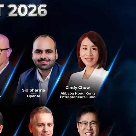
 ChatGPT AI แชตบ
จุบันการพิมพ์ความ
ย
PT สามารถแนะนำ
ตนเอง
้วยการคลิกเพียง
ช้งานไประยะหนึ่ง