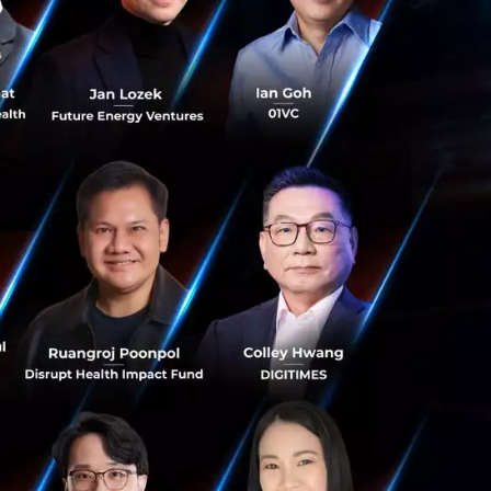
ะมวลผลข้อความ
ได้รับการออกแบบ
่ๆ ให้กับผู้ป่วยต่อ
พิเศษ เนื่องจาก AI
ดถึงจะเป็นสิ่งที่
ynchron ประกาศถึง
์ หรือ BCI เข้ากับ
วบคุมอุปกรณ์ได้โดย
ประยุกต์เข้ากับ BCI
ะท่าทางมือ
นขาส่วนบนสามารถใช้