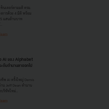
เซ็นเตอร์ตามมติ ครม.
งการด้วย 4 มิติ พร้อม
7.5 แสนล้านบาท
..
 Team
รือ AI ของ Alphabet
นระดับตำนานลาออกไป
ทัพ AI ครั้งใหญ่ Demis
 ด้าน Jeff Dean ตำนาน
ริษัทใหม่...
 Team