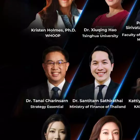
ประยุกต์คว
เสียงและภาพ
มาเพื่อปรับปร
ไป
Tom Oxley ซีอีโอขอ
มีการพัฒนาอย่างต่อเ
0
Synchron จะเลือกใ
ซึ่ง Vision Pro จา
1
การพัฒนาครั้งสำคัญ
หูฟัง Vision Pro ข
ใช้เพียงความคิด
Vision Pro ที่ได้เร
ทำให้ผู้ใช้งานจะคว
Synchron มีความพย