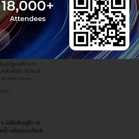
s สร้างคน–
พื่อยกระดับขีดความ
ีและรัฐมนตรีว่าการ
ษในหัวข้อ “ฝ่าวิกฤติ
 INTANIA Forum...
 Team
 มิติดันไทยสู่ฮับ AI
ยากรน้ำ พร้อมตอบโจทย์