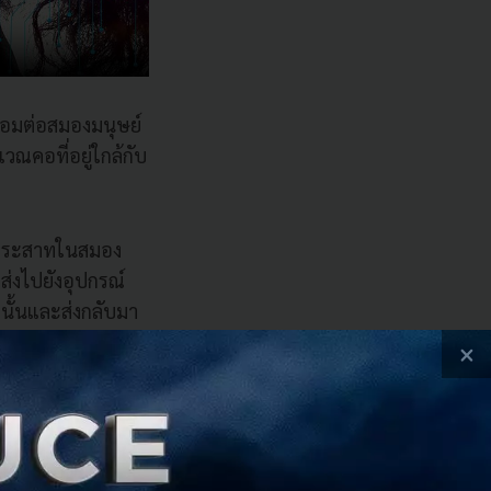
ื่อมต่อสมองมนุษย์
วณคอที่อยู่ใกล้กับ
บประสาทในสมอง
กส่งไปยังอุปกรณ์
นั้นและส่งกลับมา
×
้อย ซึ่งเป็น
รง ที่ทำให้ไม่