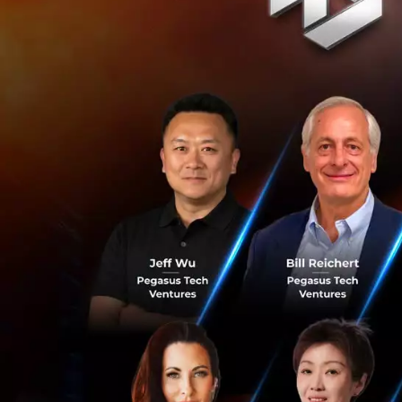
ก้าวกระโดดอีกขั
ขณะนี้ Synchron 
อตเข้ากับ BCI เพื่อ
ข้อความโดยใช้ BC
การนำ ChatGPT เข้
ทำนายคำตอ
คำตอบที่เกี่ย
เลือกคำตอบด้
ครั้งเดียว ทำ
ปรับแต่งคำต
ซึ่งรวมถึง สำ