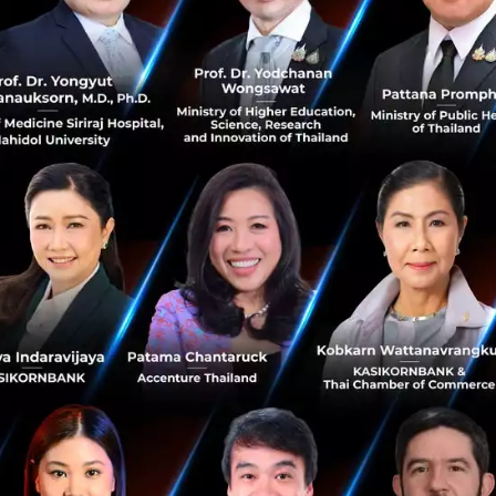
ามสามารถของ ChatGPT-4o:
โมเดล ChatGPT-4o สามารถปร
พร้อมกันได้ ความสามารถในการป้อนข้อมูลแบบหลายโหมดนี้
ุงการทำงานของ BCI ให้ดียิ่งขึ้น และปลดล็อคความเป็นไปได้ใหม
ง Synchron กล่าวว่าบริษัทไม่ได้ผูกมัดกับโมเดล LLM ใดๆ เป็น
นื่อง ดังนั้นระบบใดที่ตอบสนองความต้องการของผู้ป่วยได้ดีที่สุ
ช้
ก Apple ก็เป็นหนึ่งในเทคโนโลยีที่ถูกนำมาพัฒนาเข้าด้วยกัน S
ด้วยการเชื่อมต่อเทคโนโลยีเชื่อมต่อสมองมนุษย์กับคอมพิวเตอร
อง Apple ทำให้ผู้ป่วยที่มีการเคลื่อนไหวร่างกายจำกัดสามารถค
ียกเสียงฮือฮาจากผู้ใช้งานทั่วโลกเมื่อต้นปีที่ผ่านมา และด้วยการ
บคุมอุปกรณ์นี้ได้ด้วยการเคลื่อนไหวของดวงตา คำสั่งเสียง แล
ายามอย่างเต็มที่เพื่อให้ผู้ป่วยที่ไม่สามารถพูดหรือขยับแข