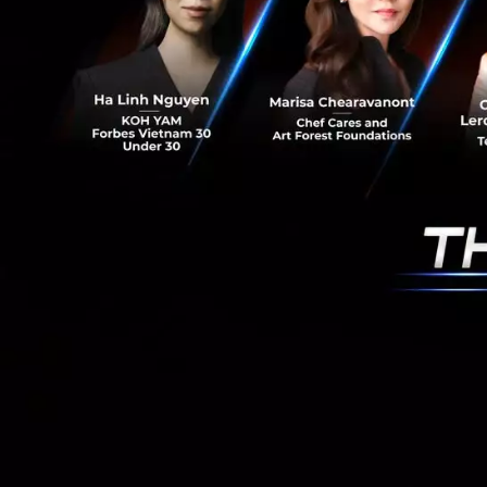
งานอุปกรณ์นี้ได้
ปัจจุบันอุปกรณ์ B
1.7ล้าน-3.5 ล้านบา
หรือประสาทหูเที
อย่างไรก็อุปกรณ์เช
คณะกรรมการอาหารแ
อนาคตถึงแม้จะใช้
อ้างอิง:
cnet
,
cnbc
News
ChatGPT
Synchr