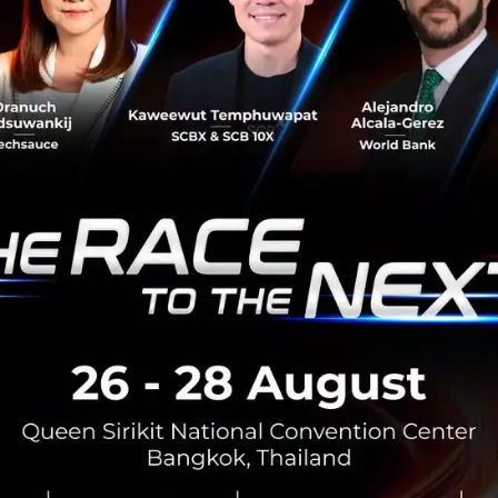
CI ของ Synchron จะมีราคาอยู่ระหว่าง 50,000 ถึง 100,000 ดอ
ท ซึ่งเทียบได้กับอุปกรณ์ทางการแพทย์ที่ปลูกถ่ายอื่นๆ เช่น เคร
ยม
ื่อมต่อสมองมนุษย์กับคอมพิวเตอร์หรือ BCI ยังไม่ได้รับการอนุ
ละยาของสหรัฐอเมริกาในปัจจุบัน Synchron หวังว่าจะเกิด
เวลานานก็ตาม
,
gagadget
on
Vision Pro
No comment