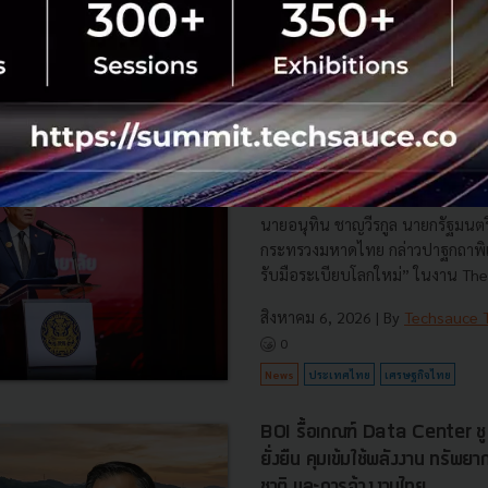
RTICLE
3 เรื่องที่ประเทศไทยต้อง Focu
นวัตกรรม–ปฏิรูประบบราชการ เ
สามารถประเทศ
นายอนุทิน ชาญวีรกูล นายกรัฐมนตร
กระทรวงมหาดไทย กล่าวปาฐกถาพิเศ
รับมือระเบียบโลกใหม่” ในงาน The
สิงหาคม 6, 2026
| By
Techsauce
0
News
ประเทศไทย
เศรษฐกิจไทย
BOI รื้อเกณฑ์ Data Center ชู 4
ยั่งยืน คุมเข้มใช้พลังงาน ทรัพ
ชาติ และการจ้างงานไทย