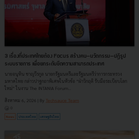
3 เรื่องที่ประเทศไทยต้อง Focus สร้างคน–นวัตกรรม–ปฏิรูป
ระบบราชการ เพื่อยกระดับขีดความสามารถประเทศ
นายอนุทิน ชาญวีรกูล นายกรัฐมนตรีและรัฐมนตรีว่าการกระทรวง
มหาดไทย กล่าวปาฐกถาพิเศษในหัวข้อ “ฝ่าวิกฤติ รับมือระเบียบโลก
ใหม่” ในงาน The INTANIA Forum...
สิงหาคม 6, 2026
| By
Techsauce Team
0
News
ประเทศไทย
เศรษฐกิจไทย