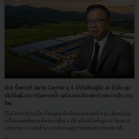
BOI รื้อเกณฑ์ Data Center ชู 4 มิติดันไทยสู่ฮับ AI ยั่งยืน คุม
เข้มใช้พลังงาน ทรัพยากรน้ำ พร้อมตอบโจทย์ชาติ และการจ้างงาน
ไทย
บีโอไอขานรับระเบียบใหม่คุมดาต้าเซ็นเตอร์ตามมติ ครม. เดินหน้ายก
เครื่องเกณฑ์คัดกรองโครงการด้วย 4 มิติ พร้อมเปิดข้อมูล 42 โครงการ
ลงทุนรวม 7.5 แสนล้านบาท ครอบคลุมประโยชน์ต่อประเทศ พลั...