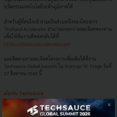
นวัตกรรมเทคโนโลยีระดับภูมิภาคได้
สำหรับผู้ที่สนใจเข้าร่วมเป็นส่วนหนึ่งของโครงการ
Thailand Accelerator สามารถกรอกรายละเอียดของท่าน
เพื่อให้ทีมงานติดต่อกลับได้ที่
https://thailandaccelerator.com
และติดตามรายละเอียดโครงการเพิ่มเติมได้ที่งาน
Techsauce Global Summit ใน Startup/ VC Stage วันที่
27 สิงหาคม 2565 นี้
เกี่ยวกับ Techsauce
×
บริษัท เทคซอส มีเดีย จํากัด
เป็นบริษัทที่ดําเนินธุรกิจใน
อุตสาหกรรมข่าวสารด้านธุรกิจ เทคโนโลยี และสตาร์ตอัป