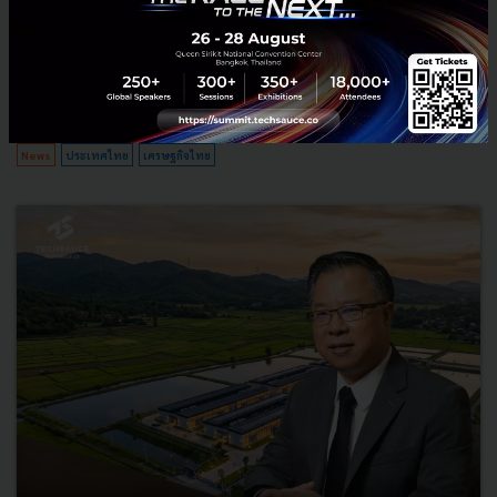
นายอนุทิน ชาญวีรกูล นายกรัฐมนตรีและรัฐมนตรีว่าการกระทรวง
มหาดไทย กล่าวปาฐกถาพิเศษในหัวข้อ “ฝ่าวิกฤติ รับมือระเบียบโลก
ใหม่” ในงาน The INTANIA Forum...
สิงหาคม 6, 2026
| By
Techsauce Team
0
News
ประเทศไทย
เศรษฐกิจไทย