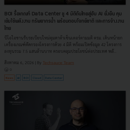
BOI รื้อเกณฑ์ Data Center ชู 4 มิติดันไทยสู่ฮับ AI ยั่งยืน คุม
เข้มใช้พลังงาน ทรัพยากรน้ำ พร้อมตอบโจทย์ชาติ และการจ้างงาน
ไทย
บีโอไอขานรับระเบียบใหม่คุมดาต้าเซ็นเตอร์ตามมติ ครม. เดินหน้ายก
เครื่องเกณฑ์คัดกรองโครงการด้วย 4 มิติ พร้อมเปิดข้อมูล 42 โครงการ
ลงทุนรวม 7.5 แสนล้านบาท ครอบคลุมประโยชน์ต่อประเทศ พลั...
สิงหาคม 6, 2026
| By
Techsauce Team
0
News
AI
BOI
Cloud
Data Center