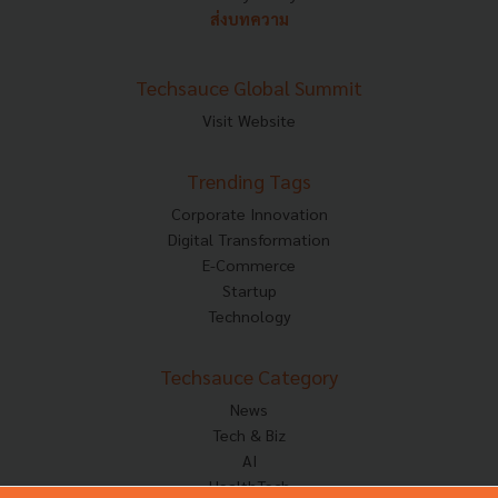
ส่งบทความ
Techsauce Global Summit
Visit Website
Trending Tags
Corporate Innovation
Digital Transformation
E-Commerce
Startup
Technology
Techsauce Category
News
Tech & Biz
AI
HealthTech