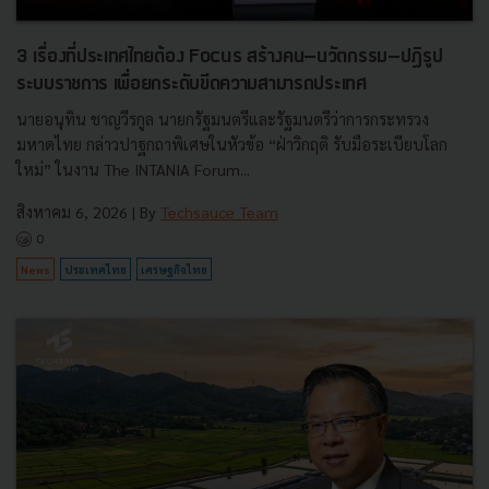
3 เรื่องที่ประเทศไทยต้อง Focus สร้างคน–นวัตกรรม–ปฏิรูป
ระบบราชการ เพื่อยกระดับขีดความสามารถประเทศ
นายอนุทิน ชาญวีรกูล นายกรัฐมนตรีและรัฐมนตรีว่าการกระทรวง
มหาดไทย กล่าวปาฐกถาพิเศษในหัวข้อ “ฝ่าวิกฤติ รับมือระเบียบโลก
ใหม่” ในงาน The INTANIA Forum...
สิงหาคม 6, 2026
| By
Techsauce Team
0
News
ประเทศไทย
เศรษฐกิจไทย