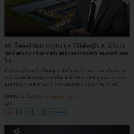
BOI รื้อเกณฑ์ Data Center ชู 4 มิติดันไทยสู่ฮับ AI ยั่งยืน คุม
เข้มใช้พลังงาน ทรัพยากรน้ำ พร้อมตอบโจทย์ชาติ และการจ้างงาน
ไทย
บีโอไอขานรับระเบียบใหม่คุมดาต้าเซ็นเตอร์ตามมติ ครม. เดินหน้ายก
เครื่องเกณฑ์คัดกรองโครงการด้วย 4 มิติ พร้อมเปิดข้อมูล 42 โครงการ
ลงทุนรวม 7.5 แสนล้านบาท ครอบคลุมประโยชน์ต่อประเทศ พลั...
สิงหาคม 6, 2026
| By
Techsauce Team
0
News
AI
BOI
Cloud
Data Center