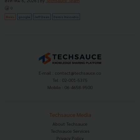
สิงหาคม 6, 2026
| By
Techsauce Team
0
News
google
Jeff Dean
Demis Hassabis
E-mail :
contact@techsauce.co
Tel : 02-001-5375
Mobile : 06-4658-9500
Techsauce Media
About Techsauce
Techsauce Services
Privacy Policy