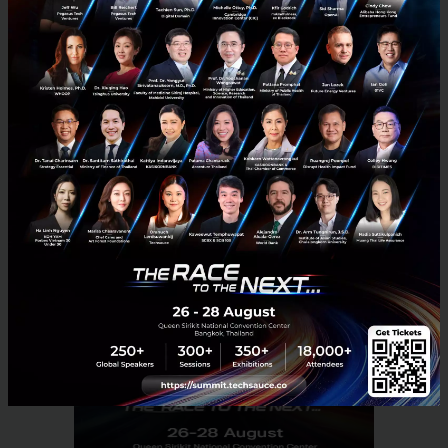
ระบุเพิ่มเติมว่า ทุกหน่วยงานภาครัฐต้องนำข้อมูลไปใส่ไว้
ในระบบอิเล็กทรอนิกส์ เพื่อให้เชื่อมโยงกันในทุกระบบ
ภายในวันที่ 3 ตุลาคม 2561
News
Thailand
กรมสรรพากร
Government
Revenue Department
No comment