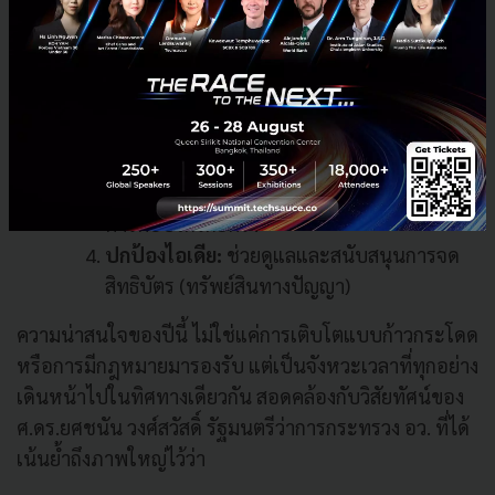
ลดภาษี:
ให้สิทธิประโยชน์ทางภาษี และเชื่อม
สิทธิจาก BOI
ปลดล็อกวีซ่า:
มีช่องทางด่วน (Fast-track) ดึง
คนเก่งจากต่างชาติเข้ามาทำงานในไทยได้ง่าย
ขึ้น
รัฐช่วยซื้อ:
เปิดช่องทางให้หน่วยงานรัฐ
สามารถจัดซื้อจัดจ้างสินค้าหรือบริการจากส
ตาร์ตอัปได้โดยตรง
ปกป้องไอเดีย:
ช่วยดูแลและสนับสนุนการจด
สิทธิบัตร (ทรัพย์สินทางปัญญา)
ความน่าสนใจของปีนี้ ไม่ใช่แค่การเติบโตแบบก้าวกระโดด
หรือการมีกฎหมายมารองรับ แต่เป็นจังหวะเวลาที่ทุกอย่าง
เดินหน้าไปในทิศทางเดียวกัน สอดคล้องกับวิสัยทัศน์ของ
ศ.ดร.ยศชนัน วงศ์สวัสดิ์ รัฐมนตรีว่าการกระทรวง อว. ที่ได้
เน้นย้ำถึงภาพใหญ่ไว้ว่า