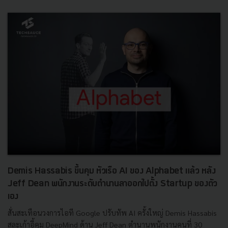
Demis Hassabis ขึ้นคุม หัวเรือ AI ของ Alphabet แล้ว หลัง
Jeff Dean พนักงานระดับตำนานลาออกไปตั้ง Startup ของตัว
เอง
สั่นสะเทือนวงการไอที Google ปรับทัพ AI ครั้งใหญ่ Demis Hassabis
สละเก้าอี้คุม DeepMind ด้าน Jeff Dean ตำนานพนักงานคนที่ 30