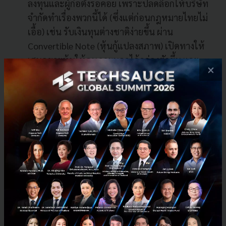
ลงทุนและผู้ก่อตั้งรอคอย เพราะปลดล็อกให้บริษัท
จำกัดทำเรื่องพวกนี้ได้ (ซึ่งแต่ก่อนกฎหมายไทยไม่
เอื้อ) เช่น รับเงินทุนต่างชาติง่ายขึ้น ผ่าน
Convertible Note (หุ้นกู้แปลงสภาพ) เปิดทางให้
เสนอขายหุ้นให้คนภายนอกได้คล่องตัวขึ้น และ
×
สามารถซื้อหุ้นมาเก็บไว้ที่บริษัทได้ (สูงสุด 20%) เพื่อ
เอาไปทำ ESOP แจกเป็นโบนัสหุ้น ดึงดูดคนเก่ง ๆ ให้
อยากมาทำงานด้วย
Main Benefits for Eligible Startups
ได้สิทธิ
ประโยชน์พิเศษยาว 5-10 ปี โดยสตาร์ตอัปที่ผ่าน
เกณฑ์ จะได้รับสิทธิพิเศษต่าง ๆ เพื่อช่วยพยุงธุรกิจ
ยาวๆ 5 ปี แต่ถ้าเป็นบริษัทสายเทคโนโลยีขั้นสูง
(Deep Tech) รัฐอาจต่อเวลาให้สูงสุดถึง 10 ปี
Government Support Measures
มาตรการ
สนับสนุนแบบ Full-scale จากภาครัฐ ที่ไม่ใช่แค่ลด
ภาษี แต่เป็นการติดปีกให้สตาร์ตอัปในทุกมิติ