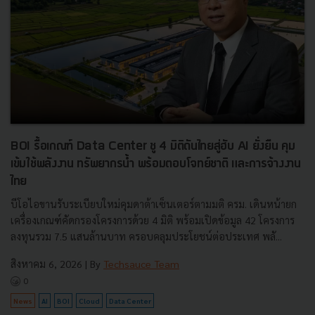
BOI รื้อเกณฑ์ Data Center ชู 4 มิติดันไทยสู่ฮับ AI ยั่งยืน คุม
เข้มใช้พลังงาน ทรัพยากรน้ำ พร้อมตอบโจทย์ชาติ และการจ้างงาน
ไทย
บีโอไอขานรับระเบียบใหม่คุมดาต้าเซ็นเตอร์ตามมติ ครม. เดินหน้ายก
เครื่องเกณฑ์คัดกรองโครงการด้วย 4 มิติ พร้อมเปิดข้อมูล 42 โครงการ
ลงทุนรวม 7.5 แสนล้านบาท ครอบคลุมประโยชน์ต่อประเทศ พลั...
สิงหาคม 6, 2026
| By
Techsauce Team
0
News
AI
BOI
Cloud
Data Center