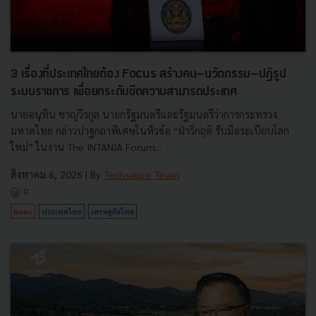
3 เรื่องที่ประเทศไทยต้อง Focus สร้างคน–นวัตกรรม–ปฏิรูป
ระบบราชการ เพื่อยกระดับขีดความสามารถประเทศ
นายอนุทิน ชาญวีรกูล นายกรัฐมนตรีและรัฐมนตรีว่าการกระทรวง
มหาดไทย กล่าวปาฐกถาพิเศษในหัวข้อ “ฝ่าวิกฤติ รับมือระเบียบโลก
ใหม่” ในงาน The INTANIA Forum...
สิงหาคม 6, 2026
| By
Techsauce Team
0
News
ประเทศไทย
เศรษฐกิจไทย