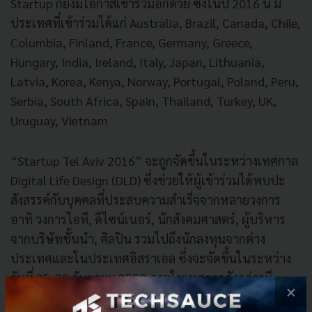
Startup ก็ยังมีโอกาสเข้าร่วมอีกด้วย ซึ่งในปี 2016 นี้ มี
ประเทศที่เข้าร่วมได้แก่ Australia, Brazil, Canada, Chile,
Columbia, Finland, France, Germany, Greece,
Hungary, India, Ireland, Italy, Japan, Lithuania,
Latvia, Korea, Kenya, Norway, Portugal, Poland, Peru,
Serbia, South Africa, Spain, Thailand, Turkey, UK,
Uruguay, Vietnam
“Startup Tel Aviv 2016” จะถูกจัดขึ้นในระหว่างเทศกาล
Digital Life Design (DLD) ซึ่งช่วยให้ผู้เข้าร่วมได้พบปะ
สังสรรค์กับบุคคลที่ประสบความสำเร็จจากหลายวงการ
อาทิ วงการไอที, ดีไซน์เนอร์, นักสังคมศาสตร์, ผู้บริหาร
จากบริษัทชั้นนำ, ศิลปิน รวมไปถึงนักลงทุนจากต่าง
ประเทศและในประเทศอิสราเอล ซึ่งจะจัดขึ้นในระหว่าง
วันที่ 25-29 กันยายน 2559 ภายในเทศกาลดังกล่าวมี
×
กิจกรรมที่น่าสนใจมากมาย อาทิ Digital, Technology,