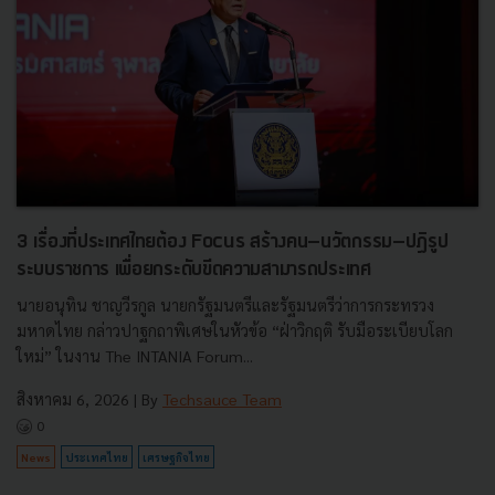
3 เรื่องที่ประเทศไทยต้อง Focus สร้างคน–นวัตกรรม–ปฏิรูป
ระบบราชการ เพื่อยกระดับขีดความสามารถประเทศ
นายอนุทิน ชาญวีรกูล นายกรัฐมนตรีและรัฐมนตรีว่าการกระทรวง
มหาดไทย กล่าวปาฐกถาพิเศษในหัวข้อ “ฝ่าวิกฤติ รับมือระเบียบโลก
ใหม่” ในงาน The INTANIA Forum...
สิงหาคม 6, 2026
| By
Techsauce Team
0
News
ประเทศไทย
เศรษฐกิจไทย