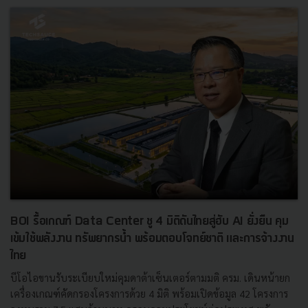
BOI รื้อเกณฑ์ Data Center ชู 4 มิติดันไทยสู่ฮับ AI ยั่งยืน คุม
เข้มใช้พลังงาน ทรัพยากรน้ำ พร้อมตอบโจทย์ชาติ และการจ้างงาน
ไทย
บีโอไอขานรับระเบียบใหม่คุมดาต้าเซ็นเตอร์ตามมติ ครม. เดินหน้ายก
เครื่องเกณฑ์คัดกรองโครงการด้วย 4 มิติ พร้อมเปิดข้อมูล 42 โครงการ