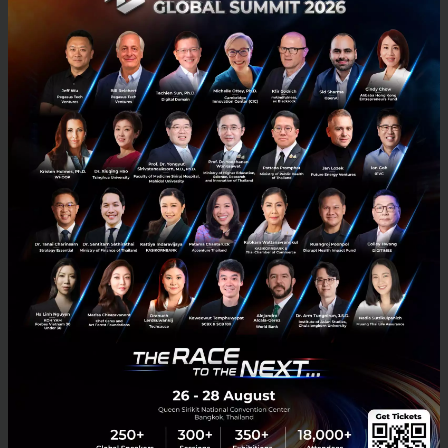
Social และ urban Innovation สามารถติดตามราย
ละเอียดเพิ่มเติมได้ที่
http://dldtelaviv.com
ทั้งนี้นายบารัค ซาราบี ยังเป็นหนึ่งใน Speaker ของงาน
Techsauce Summit
ใน Panel Discussion กับคุณกรณ์ จา
ติกวณิชย์ ในหัวข้อ "How Startups can improve the
Economy of Developing Country" ซึ่งประเทศอิสราเอล
ถือเป็นกรณีศึกษาที่น่าสนใจมากในเรื่องของการขับเคลื่อน
ประเทศด้วย Startup
News
Startup
Thailand
Competition
Women Entrepreneur
No comment