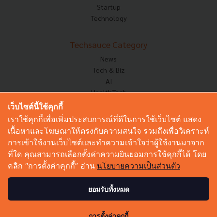
Startup
Technology
Techsauce Category
News
Tech & Biz
AI
HealthTech
Exec Insight
เว็บไซต์นี้ใช้คุกกี้
Corp Innov
เราใช้คุกกี้เพื่อเพิ่มประสบการณ์ที่ดีในการใช้เว็บไซต์ แสดง
Saucy Thoughts
เนื้อหาและโฆษณาให้ตรงกับความสนใจ รวมถึงเพื่อวิเคราะห์
Based On
การเข้าใช้งานเว็บไซต์และทำความเข้าใจว่าผู้ใช้งานมาจาก
Sustainable
ที่ใด คุณสามารถเลือกตั้งค่าความยินยอมการใช้คุกกี้ได้ โดย
Videos
คลิก “การตั้งค่าคุกกี้” อ่าน
นโยบายความเป็นส่วนตัว
Podcast
Startup Guide
ยอมรับทั้งหมด
2
© Copyright 2026 :
Techsauce All rights reserved.
การตั้งค่าคุกกี้