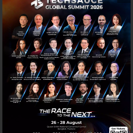
3 เรื่องที่ประเทศไทยต้อง Focus สร้างคน–นวัตกรรม–ปฏิรูป
ระบบราชการ เพื่อยกระดับขีดความสามารถประเทศ
นายอนุทิน ชาญวีรกูล นายกรัฐมนตรีและรัฐมนตรีว่าการกระทรวง
มหาดไทย กล่าวปาฐกถาพิเศษในหัวข้อ “ฝ่าวิกฤติ รับมือระเบียบโลก
ใหม่” ในงาน The INTANIA Forum...
สิงหาคม 6, 2026
| By
Techsauce Team
0
News
ประเทศไทย
เศรษฐกิจไทย