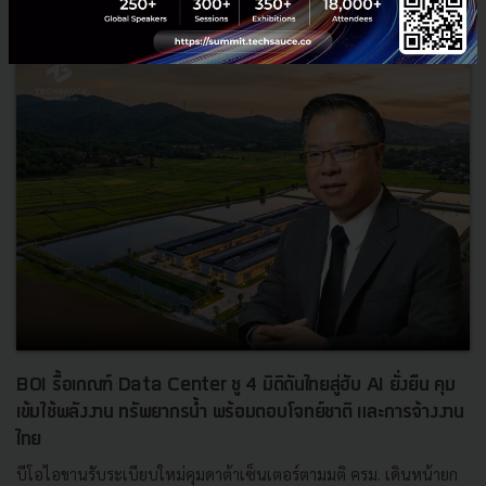
BOI รื้อเกณฑ์ Data Center ชู 4 มิติดันไทยสู่ฮับ AI ยั่งยืน คุม
เข้มใช้พลังงาน ทรัพยากรน้ำ พร้อมตอบโจทย์ชาติ และการจ้างงาน
ไทย
บีโอไอขานรับระเบียบใหม่คุมดาต้าเซ็นเตอร์ตามมติ ครม. เดินหน้ายก