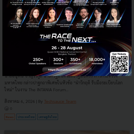
3 เรื่องที่ประเทศไทยต้อง Focus สร้างคน–นวัตกรรม–ปฏิรูป
ระบบราชการ เพื่อยกระดับขีดความสามารถประเทศ
นายอนุทิน ชาญวีรกูล นายกรัฐมนตรีและรัฐมนตรีว่าการกระทรวง
มหาดไทย กล่าวปาฐกถาพิเศษในหัวข้อ “ฝ่าวิกฤติ รับมือระเบียบโลก
ใหม่” ในงาน The INTANIA Forum...
สิงหาคม 6, 2026
| By
Techsauce Team
0
News
ประเทศไทย
เศรษฐกิจไทย