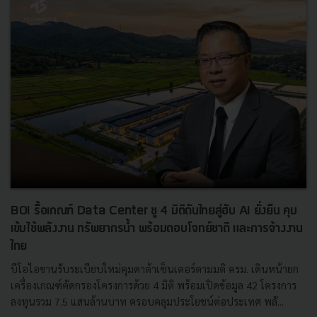
BOI รื้อเกณฑ์ Data Center ชู 4 มิติดันไทยสู่ฮับ AI ยั่งยืน คุม
เข้มใช้พลังงาน ทรัพยากรน้ำ พร้อมตอบโจทย์ชาติ และการจ้างงาน
ไทย
บีโอไอขานรับระเบียบใหม่คุมดาต้าเซ็นเตอร์ตามมติ ครม. เดินหน้ายก
เครื่องเกณฑ์คัดกรองโครงการด้วย 4 มิติ พร้อมเปิดข้อมูล 42 โครงการ
ลงทุนรวม 7.5 แสนล้านบาท ครอบคลุมประโยชน์ต่อประเทศ พลั...