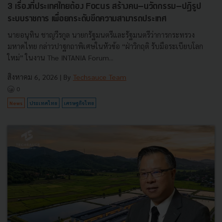
3 เรื่องที่ประเทศไทยต้อง Focus สร้างคน–นวัตกรรม–ปฏิรูป
ระบบราชการ เพื่อยกระดับขีดความสามารถประเทศ
นายอนุทิน ชาญวีรกูล นายกรัฐมนตรีและรัฐมนตรีว่าการกระทรวง
มหาดไทย กล่าวปาฐกถาพิเศษในหัวข้อ “ฝ่าวิกฤติ รับมือระเบียบโลก
ใหม่” ในงาน The INTANIA Forum...
สิงหาคม 6, 2026
| By
Techsauce Team
0
News
ประเทศไทย
เศรษฐกิจไทย