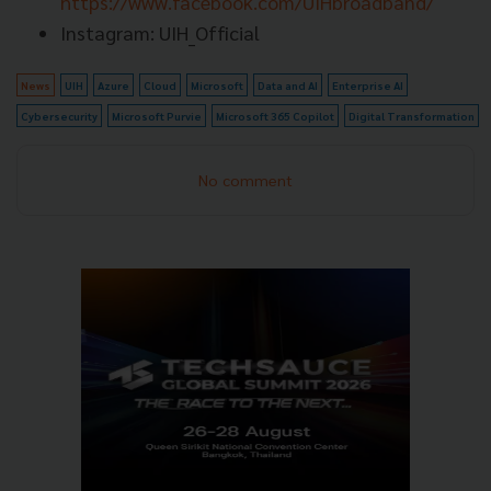
https://www.facebook.com/UIHbroadband/
Instagram: UIH_Official
News
UIH
Azure
Cloud
Microsoft
Data and AI
Enterprise AI
Cybersecurity
Microsoft Purvie
Microsoft 365 Copilot
Digital Transformation
No comment