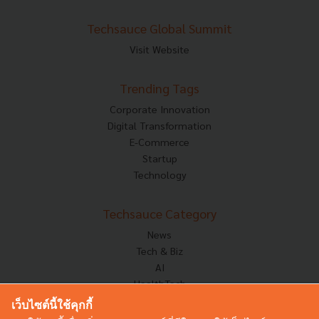
Techsauce Global Summit
Visit Website
Trending Tags
Corporate Innovation
Digital Transformation
E-Commerce
Startup
Technology
Techsauce Category
News
Tech & Biz
AI
HealthTech
Exec Insight
เว็บไซต์นี้ใช้คุกกี้
Corp Innov