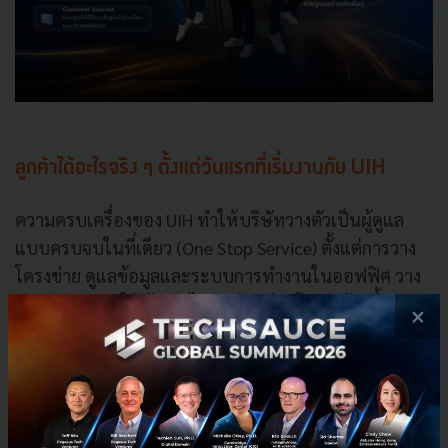
ลูกค้าได้อะไรจริง ๆ ตั้งแต่วันแรกที่เริ่มงานกับ UIH
ความครบเครื่องของ UIH ทำให้บริษัทวางตัวเป็นผู้ดูแล
แบบครบจบในที่เดียว (One Stop Service) ตั้งแต่การวาง
โครงข่าย ดูแลข้อมูลและระบบการทำงานในออฟฟิศ วาง
ความปลอดภัยให้ข้อมูล ไปจนถึงเตรียมโครงสร้างพื้นฐาน
×
บนคลาวด์ให้พร้อมรองรับ AI โดยทีมผู้เชี่ยวชาญทั้งไทย
และต่างชาติจะเข้าไปประเมินความต้องการร่วมกับทีม
ขาย แล้ววางแผนงาน (Roadmap) เป็นระยะสั้น กลาง และ
ยาว เริ่มจากโจทย์ง่าย ๆ ของแต่ละแผนกก่อน เช่น งานปิด
บัญชีสิ้นเดือน แล้วค่อยขยายไปสู่กระบวนการข้ามแผนกที่