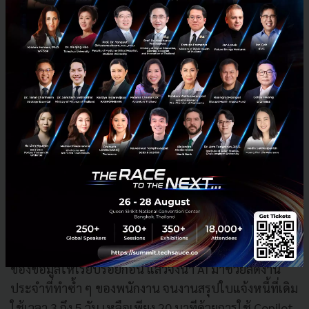
ซับซ้อนขึ้น พร้อมมีการอบรมเชิงปฏิบัติการ (Workshop)
ให้แต่ละฝ่าย และหากลูกค้าไม่มีทีมทำเอง ก็มีบริการมือ
อาชีพ (Professional Service) เข้าไปช่วยสร้าง AI Agent
เฉพาะทางให้ครบด้วยบริการหลังการขายทั้งแบบตลอด
24 ชั่วโมงสำหรับธุรกิจที่หยุดไม่ได้ (Mission Critical) และ
แบบ 8 ชั่วโมง 5 วัน (Standard Service) สำหรับงานที่ไม่
เร่งด่วน ซึ่งปัจจุบัน UIH มีฐานลูกค้าที่ต้องดูแลกว่า 5,000
ราย จึงเข้าใจธุรกิจเชิงลึกในการให้บริการลูกค้าในทุก
อุตสาหกรรม
ผลลัพธ์ที่จับต้องได้เห็นชัดจากลูกค้ากลุ่มโรงงานที่ข้อมูล
กระจัดกระจายและยังไม่มีระบบความปลอดภัย UIH เริ่ม
จากนำ Microsoft Purview เข้าไปจัดระบบความปลอดภัย
ของข้อมูลให้เรียบร้อยก่อน แล้วจึงนำ AI มาช่วยลดงาน
ประจำที่ทำซ้ำ ๆ ของพนักงาน จนงานสรุปใบแจ้งหนี้ที่เดิม
ใช้เวลา 3 ถึง 5 วัน เหลือเพียง 20 นาทีด้วยการใช้ Copilot