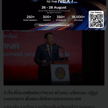
RELATED ARTICLE
3 เรื่องที่ประเทศไทยต้อง Focus สร้างคน–นวัตกรรม–ปฏิรูป
ระบบราชการ เพื่อยกระดับขีดความสามารถประเทศ
นายอนุทิน ชาญวีรกูล นายกรัฐมนตรีและรัฐมนตรีว่าการกระทรวง