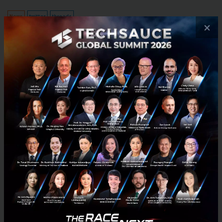
News
twitter
threads
×
No comment