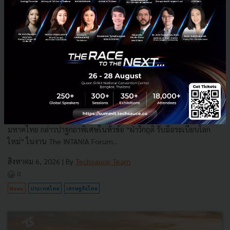
3 เรื่องที่ประเทศไทยต้อง Focus สร้างคน–นวัตกรรม–ปฏิรูป
ระบบราชการ เพื่อยกระดับขีดความสามารถประเทศ
นายอนุทิน ชาญวีรกูล นายกรัฐมนตรีและรัฐมนตรีว่าการกระทรวง
มหาดไทย กล่าวปาฐกถาพิเศษในหัวข้อ “ฝ่าวิกฤติ รับมือระเบียบโลก
ใหม่” ในงาน The INTANIA Forum...
สิงหาคม 6, 2026
| By
Techsauce Team
0
News
ประเทศไทย
เศรษฐกิจไทย