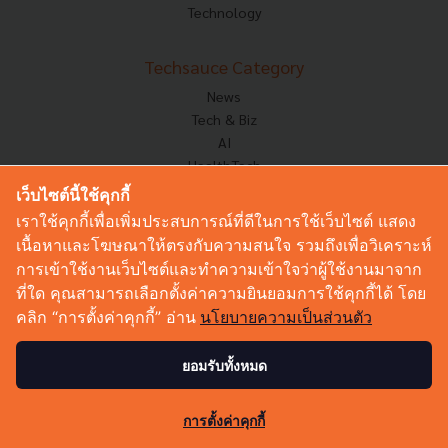
Technology
Techsauce Category
News
Tech & Biz
AI
HealthTech
Exec Insight
เว็บไซต์นี้ใช้คุกกี้
Corp Innov
เราใช้คุกกี้เพื่อเพิ่มประสบการณ์ที่ดีในการใช้เว็บไซต์ แสดง
Saucy Thoughts
เนื้อหาและโฆษณาให้ตรงกับความสนใจ รวมถึงเพื่อวิเคราะห์
Based On
การเข้าใช้งานเว็บไซต์และทำความเข้าใจว่าผู้ใช้งานมาจาก
Sustainable
ที่ใด คุณสามารถเลือกตั้งค่าความยินยอมการใช้คุกกี้ได้ โดย
Videos
คลิก “การตั้งค่าคุกกี้” อ่าน
นโยบายความเป็นส่วนตัว
Podcast
Startup Guide
ยอมรับทั้งหมด
62
© Copyright 2026 :
Techsauce All rights reserved.
การตั้งค่าคุกกี้