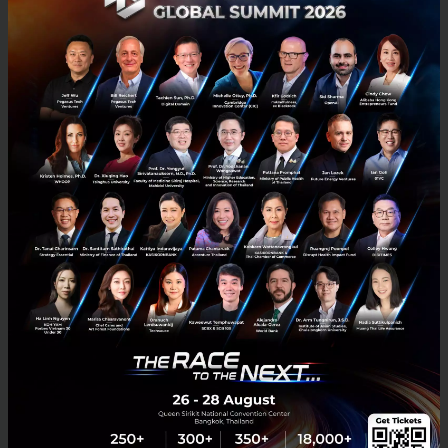
Demis Hassabis ขึ้นคุม หัวเรือ AI ของ Alphabet แล้ว หลัง
Jeff Dean พนักงานระดับตำนานลาออกไปตั้ง Startup ของตัว
เอง
สั่นสะเทือนวงการไอที Google ปรับทัพ AI ครั้งใหญ่ Demis Hassabis
สละเก้าอี้คุม DeepMind ด้าน Jeff Dean ตำนานพนักงานคนที่ 30
ประกาศลาออกตั้งบริษัทใหม่...
สิงหาคม 6, 2026
| By
Techsauce Team
0