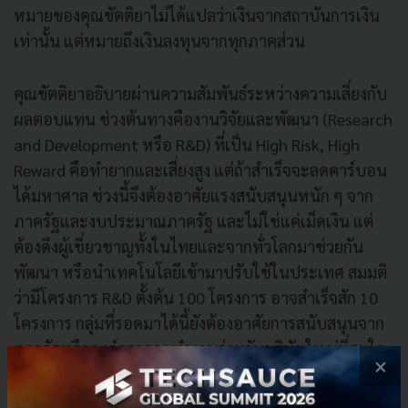
หมายของคุณขัตติยาไม่ได้แปลว่าเงินจากสถาบันการเงิน
เท่านั้น แต่หมายถึงเงินลงทุนจากทุกภาคส่วน
คุณขัตติยาอธิบายผ่านความสัมพันธ์ระหว่างความเสี่ยงกับ
ผลตอบแทน ช่วงต้นทางคืองานวิจัยและพัฒนา (Research
and Development หรือ R&D) ที่เป็น High Risk, High
Reward คือทำยากและเสี่ยงสูง แต่ถ้าสำเร็จจะลดคาร์บอน
ได้มหาศาล ช่วงนี้จึงต้องอาศัยแรงสนับสนุนหนัก ๆ จาก
ภาครัฐและงบประมาณภาครัฐ และไม่ใช่แค่เม็ดเงิน แต่
ต้องดึงผู้เชี่ยวชาญทั้งในไทยและจากทั่วโลกมาช่วยกัน
พัฒนา หรือนำเทคโนโลยีเข้ามาปรับใช้ในประเทศ สมมติ
ว่ามีโครงการ R&D ตั้งต้น 100 โครงการ อาจสำเร็จสัก 10
โครงการ กลุ่มที่รอดมาได้นี้ยังต้องอาศัยการสนับสนุนจาก
ภาครัฐหรือองค์กรกลาง ทำงานร่วมกับบริษัทใหญ่ที่สนใจ
×
จะนำเทคโนโลยีนั้นไปใช้ในธุรกิจของตัวเอง และจาก 10
โครงการ อาจเหลือสัก 2 โครงการที่พร้อมออกสู่เชิง