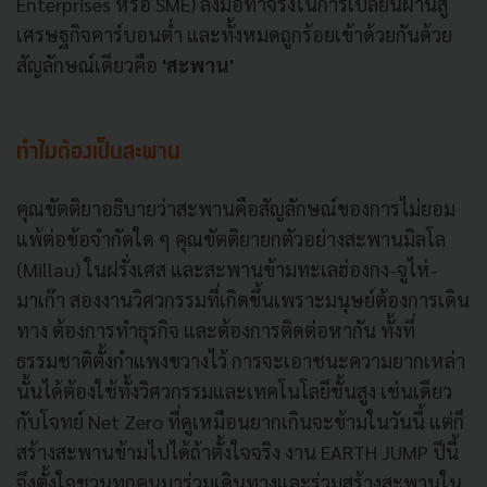
Enterprises หรือ SME) ลงมือทำจริงในการเปลี่ยนผ่านสู่
เศรษฐกิจคาร์บอนต่ำ และทั้งหมดถูกร้อยเข้าด้วยกันด้วย
สัญลักษณ์เดียวคือ
'สะพาน'
ทำไมต้องเป็นสะพาน
คุณขัตติยาอธิบายว่าสะพานคือสัญลักษณ์ของการไม่ยอม
แพ้ต่อข้อจำกัดใด ๆ คุณขัตติยายกตัวอย่างสะพานมิลโล
(Millau) ในฝรั่งเศส และสะพานข้ามทะเลฮ่องกง-จูไห่-
มาเก๊า สองงานวิศวกรรมที่เกิดขึ้นเพราะมนุษย์ต้องการเดิน
ทาง ต้องการทำธุรกิจ และต้องการติดต่อหากัน ทั้งที่
ธรรมชาติตั้งกำแพงขวางไว้ การจะเอาชนะความยากเหล่า
นั้นได้ต้องใช้ทั้งวิศวกรรมและเทคโนโลยีชั้นสูง เช่นเดียว
กับโจทย์ Net Zero ที่ดูเหมือนยากเกินจะข้ามในวันนี้ แต่ก็
สร้างสะพานข้ามไปได้ถ้าตั้งใจจริง งาน EARTH JUMP ปีนี้
จึงตั้งใจชวนทุกคนมาร่วมเดินทางและร่วมสร้างสะพานใน