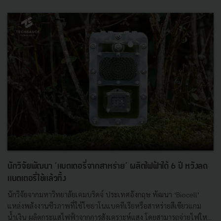
นักวิจัยพัฒนา ‘แบตเตอรี่จากสาหร่าย’ ผลิตไฟฟ้าได้ 6 ปี หวังลด
แบตเตอรี่ใช้แล้วทิ้ง
นักวิจัยจากมหาวิทยาลัยเคมบริดจ์ ประเทศอังกฤษ พัฒนา ‘Biocell’
แหล่งพลังงานชีวภาพที่ใช้ไซยาโนแบคทีเรียหรือสาหร่ายสีเขียวแกม
น้ำเงิน ผลิตกระแสไฟฟ้าจากการสังเคราะห์แสง โดยสามารถจ่ายไฟให...