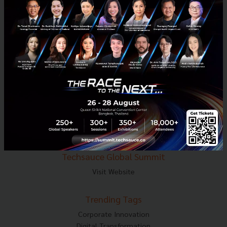
E-mail :
contact@techsauce.co
Tel : 02-001-5375
Mobile : 06-4658-9500
Techsauce Media
About Techsauce
Techsauce Services
Privacy Policy
ส่งบทความ
Techsauce Global Summit
Visit Website
Trending Tags
Corporate Innovation
Digital Transformation