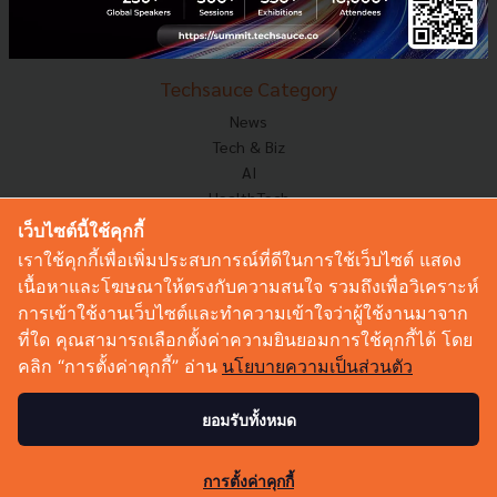
Startup
Technology
Techsauce Category
News
Tech & Biz
AI
HealthTech
Exec Insight
เว็บไซต์นี้ใช้คุกกี้
Corp Innov
เราใช้คุกกี้เพื่อเพิ่มประสบการณ์ที่ดีในการใช้เว็บไซต์ แสดง
Saucy Thoughts
เนื้อหาและโฆษณาให้ตรงกับความสนใจ รวมถึงเพื่อวิเคราะห์
Based On
การเข้าใช้งานเว็บไซต์และทำความเข้าใจว่าผู้ใช้งานมาจาก
Sustainable
ที่ใด คุณสามารถเลือกตั้งค่าความยินยอมการใช้คุกกี้ได้ โดย
Videos
คลิก “การตั้งค่าคุกกี้” อ่าน
นโยบายความเป็นส่วนตัว
Podcast
Startup Guide
ยอมรับทั้งหมด
© Copyright 2026 :
Techsauce All rights reserved.
การตั้งค่าคุกกี้