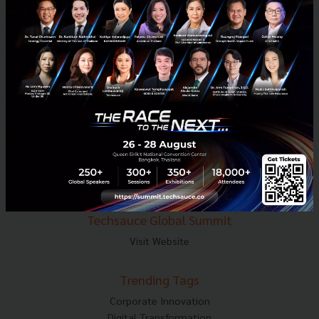
E-mail :
contact@techsauce.co
Tel : 02-001-5375
Mobile : 06-4658-9500
Techsauce Media
About Techsauce
Techsauce Services
Privacy Policy
ส่งบทความ
Techsauce Global Summit
Visit Website
Trending Tags
Corporate Innovation
Digital Transformation