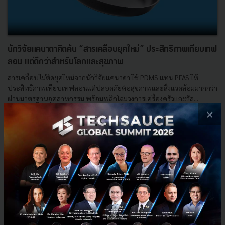
นักวิจัยแคนาดาคิดค้น “สารเคลือบยุคใหม่” ประสิทธิภาพเทียบเทฟ
ลอน แต่ดีกว่าสำหรับโลกและสุขภาพ
สารเคลือบไม่ติดยุคใหม่จากนักวิจัยแคนาดา ใช้ PDMS แทน PFAS ให้
ประสิทธิภาพเทียบเทฟลอนแต่ปลอดภัยต่อสุขภาพและสิ่งแวดล้อมมากกว่า
ผ่านมาตรฐานอุตสาหกรรม พร้อมพลิกโฉมวงการเครื่องครัวและวัส...
×
กรกฎาคม 31, 2025
| By
Techsauce Team
1
News
เทฟลอน
สารเคลือบ
nanoscale fletching