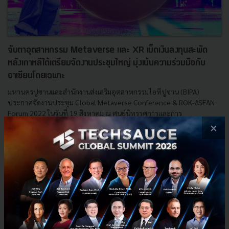
จับตาอุตสาหกรรม Metaverse และ XR เม็ดเงินลงทุนสะพัด
หลังเกาหลีใต้เตรียมจัดงานประชุมใหญ่ มุ่งเน้นความร่วมมือกับ
อาเซียนโดยเฉพาะ
มหานครปูซานและสำนักงานส่งเสริมอุตสาหกรรมไอทีปูซาน (BIPA)
ประกาศจัดงานประชุม Global Metaverse Conference & ROK-ASEAN
Forum 2022 ในวันที่ 19 สิงหาคม ณ ศูนย์นิทรรศการและการ
ประชุม(BEXC...
×
สิงหาคม 15, 2022
| By
Techsauce Team
25
News
Metaverse
xr
asean
seoul
metaverse