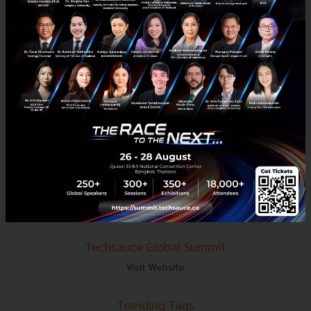
E-mail :
contact@techsauce.co
Tel : 02-001-5375
Mobile : 06-4658-9500
Techsauce Media
About Techsauce
Techsauce Services
Privacy Policy
ส่งบทความ
Techsauce Global Summit
Visit Website
Trending Tags