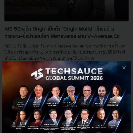
AIS 5G ผนึก Origin เปิดตัว ‘Origin World’ เข้าชมบ้าน
ตัวอย่าง-ซื้อบ้านบนโลก Metaverse ผ่าน V-Avenue.Co
AIS 5G จับมือ Origin รับเทรนด์ Metaverse เขย่าวงการอสังหาฯ ครั้งแรก
ในไทย พร้อมยกทัพ 16 โครงการที่พักอาศัย เปิดประสบการณ์ดิจิทัลไลฟ์
สไตล์ผ่านโลกเสมือน "Origin World" ภายใต้แนวคิด Vi...
×
มีนาคม 29, 2022
| By
Techsauce Team
0
News
vr
ais5g
origin
v-avenue