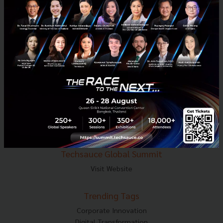
E-mail :
contact@techsauce.co
Tel : 02-001-5375
Mobile : 06-4658-9500
Techsauce Media
About Techsauce
Techsauce Services
Privacy Policy
ส่งบทความ
Techsauce Global Summit
Visit Website
Trending Tags
Corporate Innovation
Digital Transformation