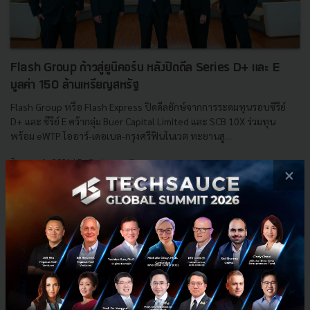
Flash Group ก้าวสู่ยูนิคอร์น หลังปิดดีล Series D+ และ E
มูลค่า 150 ล้านเหรียญสหรัฐ
Flash Group หรือ Flash Express ปิดดีลยักษ์จากการระดมทุนรอบซีรีย์
D+ และ ซีรีย์ E คว้ากลุ่ม Buer Capital Limited และ SCB 10X ร่วมทุน
พร้อม eWTP โออาร์-เดอเบล-กรุงศรีฟินโนเวต ทะยานสู...
มิถุนายน 1, 2021
| By
Techsauce Team
×
5
News
Deal Digest
or
ewtp
scb-10x
durbell
‹
1
2
›