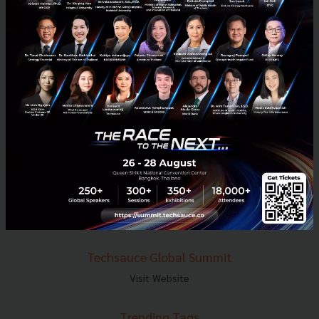
E-mail :
contact@techsauce.co
Tel : 02-001-5375
Mobile : 06-4658-9500
Techsauce Media
About Techsauce
Techsauce Services
Privacy Policy
ส่งบทความ
Techsauce Global Summit
Visit Website
Trending Tags