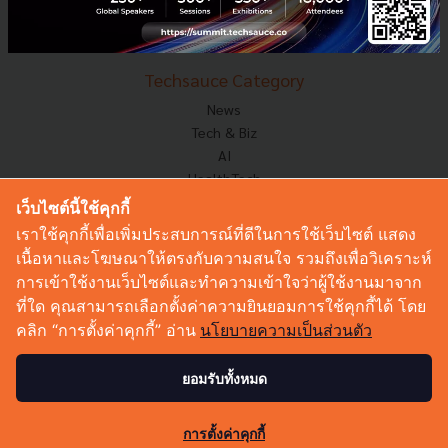
Startup
Technology
Techsauce Category
News
Tech & Biz
AI
HealthTech
Exec Insight
เว็บไซต์นี้ใช้คุกกี้
Corp Innov
เราใช้คุกกี้เพื่อเพิ่มประสบการณ์ที่ดีในการใช้เว็บไซต์ แสดง
Saucy Thoughts
เนื้อหาและโฆษณาให้ตรงกับความสนใจ รวมถึงเพื่อวิเคราะห์
Based On
การเข้าใช้งานเว็บไซต์และทำความเข้าใจว่าผู้ใช้งานมาจาก
Sustainable
ที่ใด คุณสามารถเลือกตั้งค่าความยินยอมการใช้คุกกี้ได้ โดย
Videos
คลิก “การตั้งค่าคุกกี้” อ่าน
นโยบายความเป็นส่วนตัว
Podcast
Startup Guide
ยอมรับทั้งหมด
© Copyright 2026 :
Techsauce All rights reserved.
การตั้งค่าคุกกี้