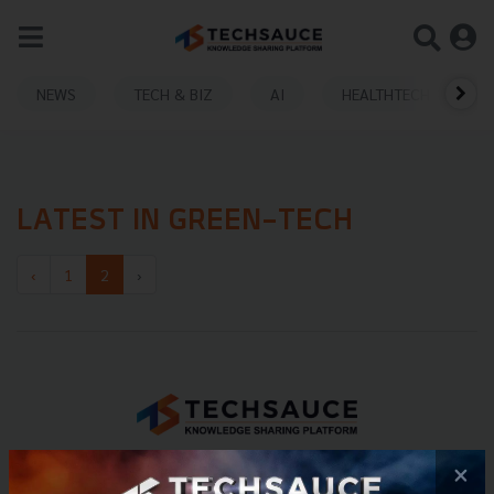
NEWS
TECH & BIZ
AI
HEALTHTECH
LATEST IN GREEN-TECH
‹
1
2
›
E-mail :
contact@techsauce.co
×
Tel : 02-001-5375