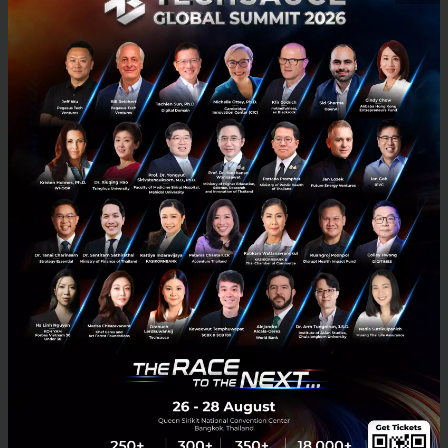
Mobile : 06-4658-9500
Techsauce Media
About Techsauce
Techsauce Services
Privacy Policy
ส่งบทความ
Techsauce Global Summit
Visit Website
Trending Tags
Corporate Innovation
Digital Transformation
E-Commerce