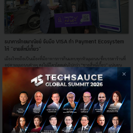
ธนาคารไทยพาณิชย์ จับมือ VISA ทำ Payment Ecosystem
ให้ “ชายสี่หมี่เกี๊ยว"
เมืองไทยถือเป็นเมืองที่มีอาหารการกินแทบทุกหัวมุมถนน ซึ่งบรรดาร้านที่
อยู่ตามมุมถนนต่างๆ คงไม่มีใครโดดเด่นไปกว่า “ชายสี่หมี่เกี๊ยว” แน่นอน
ล่าสุด ร้านบะหมี่แฟรนไชส์ยอดนิยมก็เตรียมสนั...
×
มกราคม 14, 2019
| By
Techsauce Team
563
News
SCB
Visa
QR Code Payment
ชายสี่หมี่เกี๊ยว