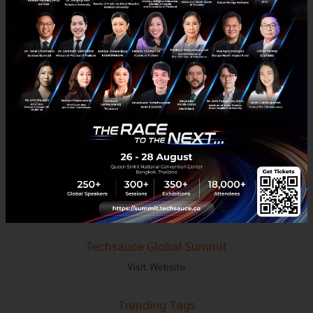
E-mail :
contact@techsauce.co
Tel : 02-001-5375
Mobile : 06-4658-9500
Techsauce Media
About Techsauce
Techsauce Services
Privacy Policy
ส่งบทความ
Techsauce Global Summit
Visit Website
Trending Tags