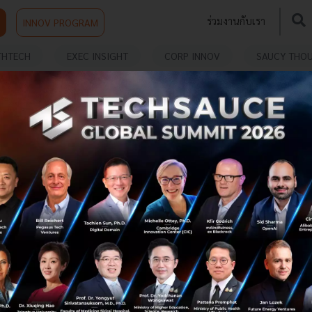
ร่วมงานกับเรา
INNOV PROGRAM
THTECH
EXEC INSIGHT
CORP INNOV
SAUCY THO
UR
Startup Thailand 2017 ประสบความสำเร็จ
รมว.วิทย์ฯชี้ กรุงเทพเป็นเมืองฮิตของ Startup ใน
เอเชียและอันดับ 7 ของโลก
จากจุดเริ่มต้นในงาน “Startup Thailand 2016” เมื่อปีที่ผ่าน
มา นับเป็นก้าวสำคัญในการส่งเสริมการสร้างเครือข่าย และการ
รวมกลุ่มของกลุ่มวิสาหกิจเริ่มต้น (Startup) ครั้งยิ่งใหญ่ของ
ประเทศไ...
กรกฎาคม 14, 2017
| By
Techsauce Team
0