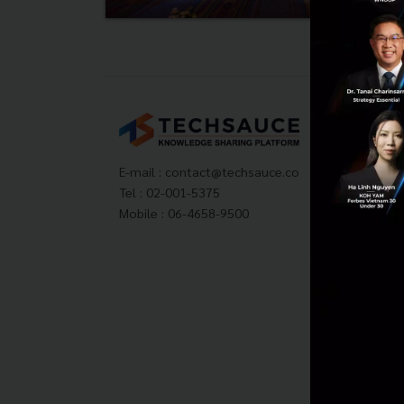
Tech
About
Techs
E-mail :
contact@techsauce.co
Privac
Tel : 02-001-5375
ส่งบ
Mobile : 06-4658-9500
Tech
Visit