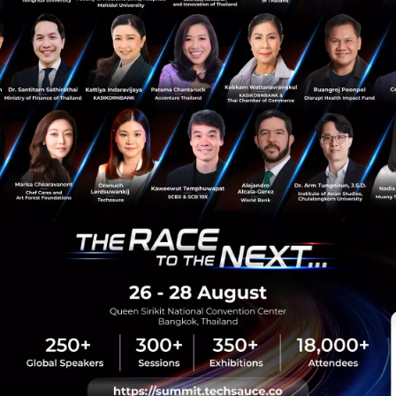
News
Startup
Startup
ดร.อรรชกา
Scale Up Asia
sauce Media
Trending Tags
 Techsauce
Corporate Innovation
auce Services
Digital Transformation
y Policy
E-Commerce
ทความ
Startup
Technology
sauce Global Summit
 Website