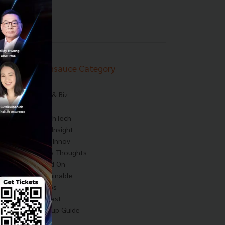
Techsauce Category
News
Tech & Biz
AI
HealthTech
Exec Insight
Corp Innov
Saucy Thoughts
Based On
Sustainable
Videos
Podcast
Startup Guide