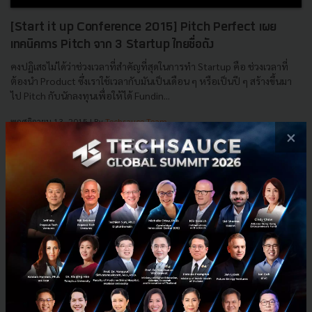
[Start it up Conference 2015] Pitch Perfect เผย
เทคนิคการ Pitch จาก 3 Startup ไทยชื่อดัง
คงปฏิเสธไม่ได้ว่าช่วงเวลาที่สำคัญที่สุดในการทำ Startup คือ ช่วงเวลาที่
ต้องนำ Product ซึ่งเราใช้เวลากับมันเป็นเดือน ๆ หรือเป็นปี ๆ สร้างขึ้นมา
ไป Pitch กับนักลงทุนเพื่อให้ได้ Fundin...
พฤศจิกายน 13, 2015
| By
Techsauce Team
×
0
News
digio
Priceza
Wongnai
Startitup
E-mail :
contact@techsauce.co
Tel : 02-001-5375