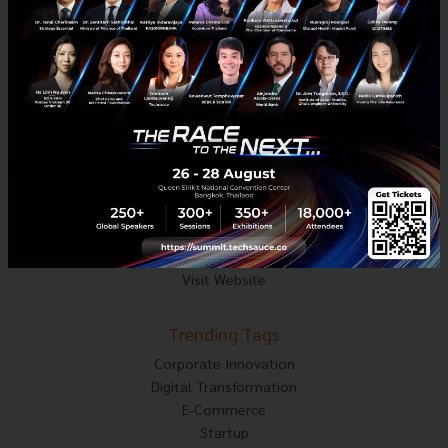
Mobile : 06-4658-9500
Techsauce Media
About Techsauce
Techsauce Services
Privacy Policy
ส่งบทความ
Techsauce Global Summit
Visit Website
Trending Tags
Corporate Innovation
Digital Transformation
E-Commerce
Startup