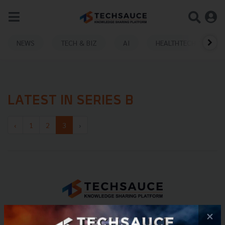
NEWS
TECH & BIZ
AI
HEALTHTECH
LATEST IN SERIES B
‹
1
2
3
›
E-mail :
contact@techsauce.co
×
Tel : 02-001-5375