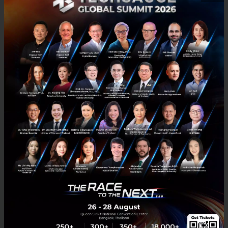
Mobile : 06-4658-9500
Techsauce Media
About Techsauce
Techsauce Services
Privacy Policy
ส่งบทความ
Techsauce Global Summit
Visit Website
Trending Tags
Corporate Innovation
Digital Transformation
E-Commerce