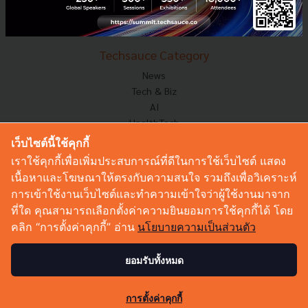
Startup
Technology
Techsauce Category
News
Tech & Biz
AI
HealthTech
Exec Insight
เว็บไซต์นี้ใช้คุกกี้
Corp Innov
เราใช้คุกกี้เพื่อเพิ่มประสบการณ์ที่ดีในการใช้เว็บไซต์ แสดง
Saucy Thoughts
เนื้อหาและโฆษณาให้ตรงกับความสนใจ รวมถึงเพื่อวิเคราะห์
Based On
การเข้าใช้งานเว็บไซต์และทำความเข้าใจว่าผู้ใช้งานมาจาก
Sustainable
ที่ใด คุณสามารถเลือกตั้งค่าความยินยอมการใช้คุกกี้ได้ โดย
Videos
คลิก “การตั้งค่าคุกกี้” อ่าน
นโยบายความเป็นส่วนตัว
Podcast
Startup Guide
ยอมรับทั้งหมด
© Copyright 2026 :
Techsauce All rights reserved.
การตั้งค่าคุกกี้