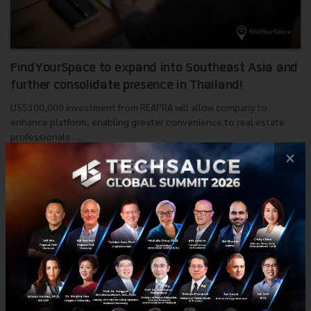
FindYourSpace to expand into Southeast Asia and
further consolidate presence in Thailand!
US$300,000 investment from REAPRA will allow company to
enhance platform, enabling greater convenience to real estate
professionals......
×
August 9, 2017
| By
Techsauce Team
0
News
REAPRA
Real Estate
FindYourSpace
southeast asia