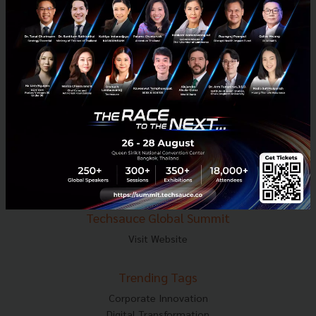
E-mail :
contact@techsauce.co
Tel : 02-001-5375
Mobile : 06-4658-9500
Techsauce Media
About Techsauce
Techsauce Services
Privacy Policy
ส่งบทความ
Techsauce Global Summit
Visit Website
Trending Tags
Corporate Innovation
Digital Transformation