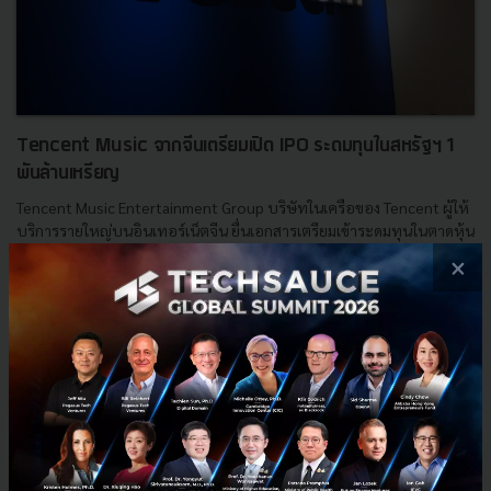
Tencent Music จากจีนเตรียมเปิด IPO ระดมทุนในสหรัฐฯ 1
พันล้านเหรียญ
Tencent Music Entertainment Group บริษัทในเครือของ Tencent ผู้ให้
บริการรายใหญ่บนอินเทอร์เน็ตจีน ยื่นเอกสารเตรียมเข้าระดมทุนในตาดหุ้น
ประเทศสหรัฐอเมริกา จำนวน 1 พันล้านดอลลาร์สหรัฐฯ ...
×
ตุลาคม 3, 2018
| By
Techsauce Team
32
News
IPO
China
Tencent
Investment