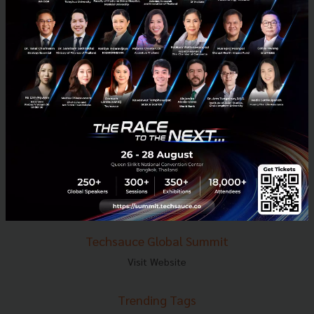
E-mail :
contact@techsauce.co
Tel : 02-001-5375
Mobile : 06-4658-9500
Techsauce Media
About Techsauce
Techsauce Services
Privacy Policy
ส่งบทความ
Techsauce Global Summit
Visit Website
Trending Tags