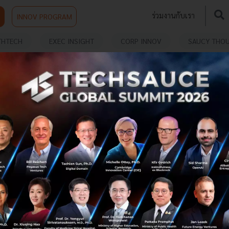
ร่วมงานกับเรา
INNOV PROGRAM
THTECH
EXEC INSIGHT
CORP INNOV
SAUCY THO
ES
SCB 10X ร่วมทุน Traveloka ตั้งบริษัท TREX
Ventures ขยายบริการทางการเงิน
SCB 10X ร่วมทุนกับ Traveloka แพลตฟอร์มดิจิทัลด้านการ
ท่องเที่ยวและไลฟ์สไตล์ จัดตั้งบริษัทร่วมทุน TREX Ventures
เพื่อให้บริการทางการเงินในรูปแบบดิจิทัลในประเทศไทย...
มีนาคม 26, 2021
| By
Techsauce Team
1k
News
Deal Digest
scb
scb-10x
traveloka
lifestyle