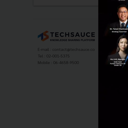
Tech
About
Techs
E-mail :
contact@techsauce.co
Privac
Tel : 02-001-5375
ส่งบ
Mobile : 06-4658-9500
Tech
Visit