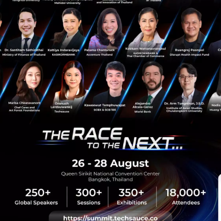
sauce Media
Trending Tags
 Techsauce
Corporate Innovation
auce Services
Digital Transformation
y Policy
E-Commerce
ทความ
Startup
Technology
sauce Global Summit
 Website