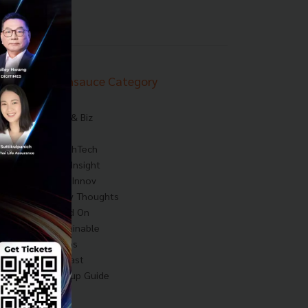
Techsauce Category
News
Tech & Biz
AI
HealthTech
Exec Insight
Corp Innov
Saucy Thoughts
Based On
Sustainable
Videos
Podcast
Startup Guide