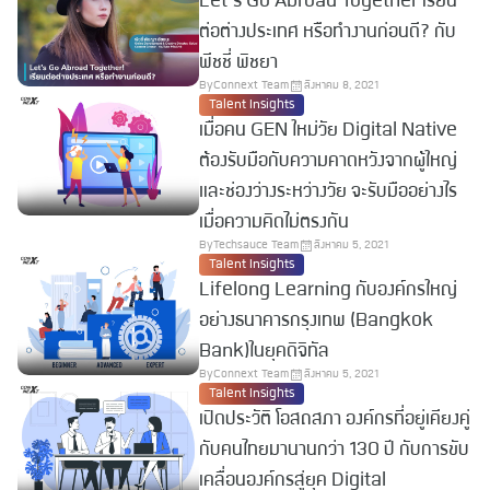
Let’s Go Abroad Together เรียน
ต่อต่างประเทศ หรือทำงานก่อนดี? กับ
พีชชี่ พิชยา
By
Connext Team
สิงหาคม 8, 2021
Talent Insights
เมื่อคน GEN ใหม่วัย Digital Native
ต้องรับมือกับความคาดหวังจากผู้ใหญ่
และช่องว่างระหว่างวัย จะรับมืออย่างไร
เมื่อความคิดไม่ตรงกัน
By
Techsauce Team
สิงหาคม 5, 2021
Talent Insights
Lifelong Learning กับองค์กรใหญ่
อย่างธนาคารกรุงเทพ (Bangkok
Bank)ในยุคดิจิทัล
By
Connext Team
สิงหาคม 5, 2021
Talent Insights
เปิดประวัติ โอสถสภา องค์กรที่อยู่เคียงคู่
กับคนไทยมานานกว่า 130 ปี กับการขับ
เคลื่อนองค์กรสู่ยุค Digital