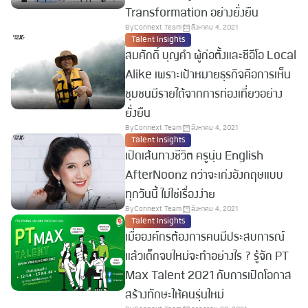
Transformation อย่างยั่งยืน
By
Connext Team
สิงหาคม 4, 2021
Talent Insights
สมศักดิ์ บุญคำ ผู้ก่อตั้งและซีอีโอ Local
Alike เพราะเป้าหมายธุรกิจคือการเห็น
ชุมชนมีรายได้จากการท่องเที่ยวอย่าง
ยั่งยืน
By
Connext Team
สิงหาคม 4, 2021
Talent Insights
เปิดเส้นทางชีวิต ครูนุ่น English
AfterNoonz กว่าจะเก่งอังกฤษแบบ
ทุกวันนี้ ไม่ใช่เรื่องง่าย
By
Connext Team
สิงหาคม 4, 2021
Talent Insights
เมื่อองค์กรต้องการคนมีประสบการณ์
แล้วเด็กจบใหม่จะทำอย่างไร ? รู้จัก PT
Max Talent 2021 กับการเปิดโอกาส
สร้างทักษะให้คนรุ่นใหม่