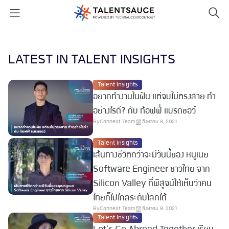
LATEST IN TALENT INSIGHTS
Talent Insights
อยากทำงานในฝัน แต่จบไม่ตรงสาย ทำ
อย่างไรดี? กับ ท้อฟฟี่ แบรดชอว์
By
Connext Team
สิงหาคม 8, 2021
Talent Insights
เส้นทางชีวิตกว่าจะมีวันนี้ของ หนูเนย
Software Engineer ชาวไทย จาก
Silicon Valley ที่พิสูจน์ให้เห็นว่าคน
ไทยก็ไปไกลระดับโลกได้
By
Connext Team
สิงหาคม 8, 2021
Talent Insights