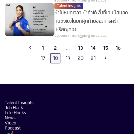
By
Connext Team
กรกฎาคม 30, 2021
Talent Insights
ยังไม่หมดเวลา ยังทำได้ สิ่งที่เทนนิสบอก
กับตัวเองในยกสุดท้ายของการคว้า
เหรียญทอง
By
Connext Team
กรกฎาคม 26, 2021
‹
1
2
...
13
14
15
16
17
18
19
20
21
›
Talent Insights
Job Hack
Life Hacks
News
Video
Podcast