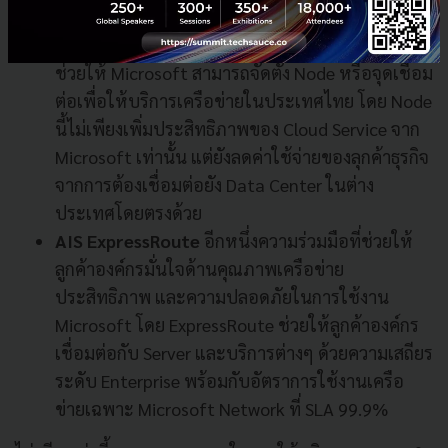
Microsoft Edge Node ในประเทศไทย
AIS มีส่วน
ช่วยให้ Microsoft สามารถจัดตั้ง Node หรือจุดเชื่อม
ต่อเพื่อให้บริการเครือข่ายในประเทศไทย โดย Node
นี้ไม่เพียงเพิ่มประสิทธิภาพของ Cloud Service จาก
Microsoft เท่านั้น แต่ยังลดค่าใช้จ่ายของลุกค้าธุรกิจ
จากการต้องเชื่อมต่อยัง Data Center ในต่าง
ประเทศโดยตรงด้วย
AIS ExpressRoute
อีกหนึ่งความร่วมมือที่ช่วยให้
ลูกค้าองค์กรมั่นใจด้านคุณภาพเครือข่าย
ประสิทธิภาพ และความปลอดภัยในการใช้งาน
Microsoft โดย ExpressRoute ช่วยให้ลูกค้าองค์กร
เชื่อมต่อกับ Server และบริการต่างๆ ด้วยความเสถียร
ระดับ Enterprise พร้อมกับอัตราการใช้งานเครือ
ข่ายเฉพาะ Microsoft Network ที่ SLA 99.9%