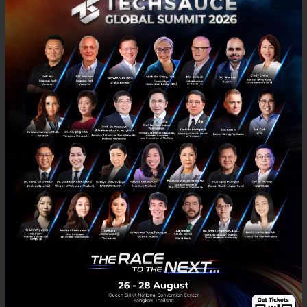
บทบาท Digital Transformation Enabler ระดับ
โลกของ AIS และรางวัลการันตี Partnership แห่งปี
จาก Microsoft
AIS ร่วมมือกับพันธมิตรมากมายทั้งในไทยและระดับโลก
เพื่อนำเสนอ Solution ที่ตอบโจทย์ความต้องการของธุรกิจ
ซึ่งความสัมพันธ์ของ AIS กับ Microsoft เริ่มต้นอย่างเป็น
ทางการตั้งแต่ปี 2017 สร้างความสำเร็จในตลาดอย่างต่อ
เนื่อง และมีส่วนช่วยสนับสนุนองค์กรไทยเข้าถึงและใช้งาน
เทคโนโลยีประสิทธิภาพสูงจาก Microsoft
นอกเหนือจากการเป็นผู้เสนอบริการแก่ธุรกิจแ้ว AIS กับ
Microsoft ยังเป็น Network Partnership ซึ่งช่วยให้คน
ไทยได้ใช้บริการประสิทธิภาพสูงมาตรฐานโลกไม่ว่าจะเป็น